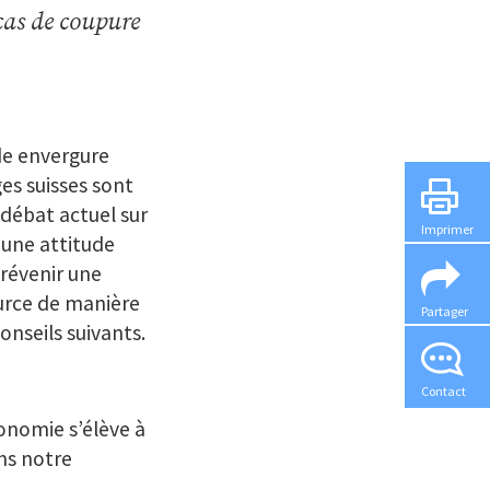
as de coupure
de envergure
es suisses sont
débat actuel sur
Imprimer
 une attitude
prévenir une
ource de manière
Partager
onseils suivants.
Contact
conomie s’élève à
ns notre