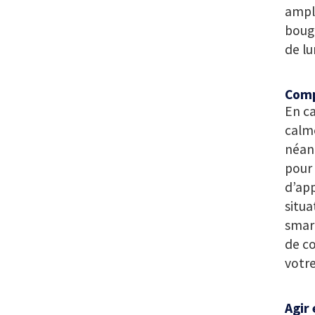
ample
bougi
de lu
Comp
En ca
calme
néanm
pour 
d’app
situa
smart
de co
votre
Agir 