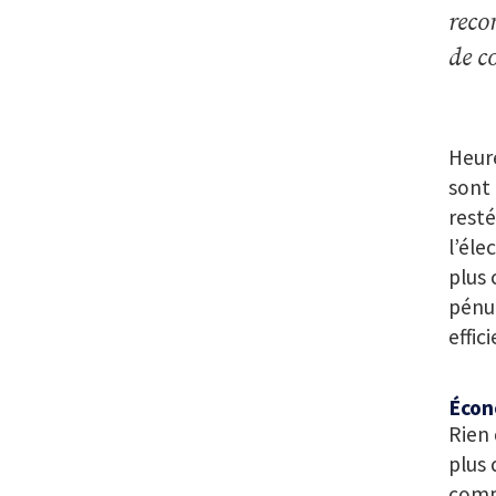
reco
de c
Heure
sont 
resté
l’éle
plus 
pénur
effic
Écono
Rien 
plus 
comp