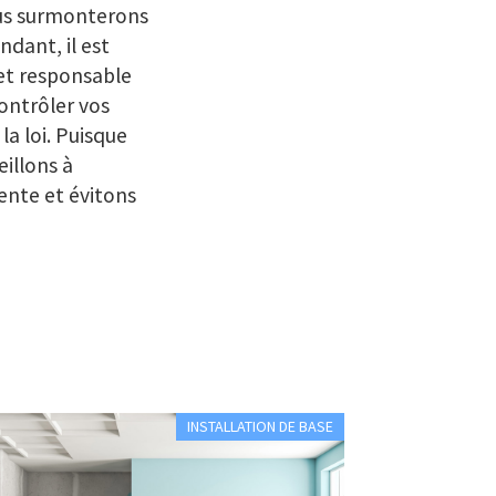
ous surmonterons
dant, il est
et responsable
contrôler vos
la loi. Puisque
eillons à
ente et évitons
INSTALLATION DE BASE