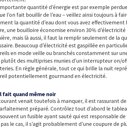
importante quantité d’énergie est par exemple perdue
ue l’on fait bouillir de l’eau – veillez ainsi toujours à fai
ment la quantité d’eau dont vous avez effectivement 
e, une bouilloire économise environ 30% d’électricité 
nière, mais là aussi, il faut la remplir seulement de la q
saire. Beaucoup d’électricité est gaspillée en particulie
eils en mode veille ou branchés constamment sur une p
plutôt des multiprises munies d’un interrupteur on/of
eries. En règle générale, tout ce qui brille la nuit rep
eil potentiellement gourmand en électricité.
il fait quand même noir
 courant venait toutefois à manquer, il est rassurant de
arfaitement préparé. Contrôlez tout d’abord le tableau
 souvent un fusible ayant sauté qui est responsable de l’
 pas le cas, il s’agit probablement d’une coupure de pl