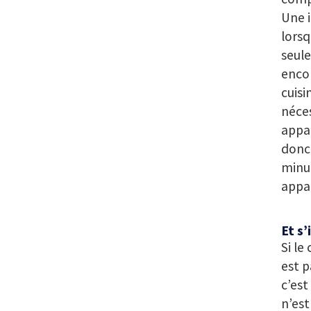
Une 
lorsq
seule
encor
cuisi
néces
appar
donc 
minut
appar
Et s’
Si le
est p
c’est
n’est