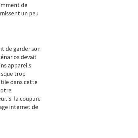
isamment de
rnissent un peu
nt de garder son
cénarios devait
ins appareils
rsque trop
utile dans cette
votre
r. Si la coupure
age internet de