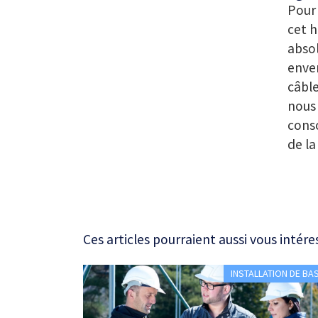
Pour
cet h
absol
enver
câble
nous 
conso
de la
Ces articles pourraient aussi vous intére
INSTALLATION DE BA