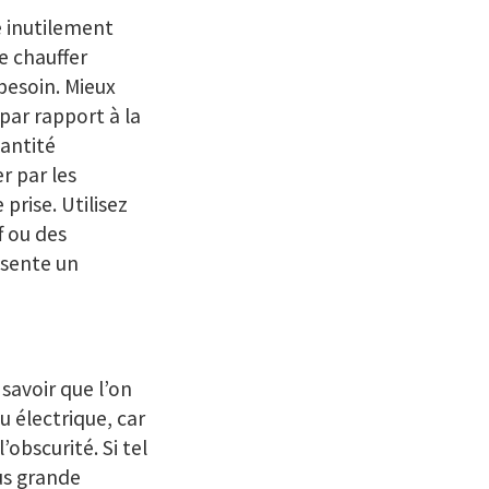
 inutilement
re chauffer
besoin. Mieux
par rapport à la
uantité
r par les
rise. Utilisez
f ou des
résente un
 savoir que l’on
 électrique, car
obscurité. Si tel
us grande