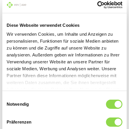
télécommunication a été programmée.
Diese Webseite verwendet Cookies
Wir verwenden Cookies, um Inhalte und Anzeigen zu
personalisieren, Funktionen für soziale Medien anbieten
zu können und die Zugriffe auf unsere Website zu
analysieren. Außerdem geben wir Informationen zu Ihrer
Verwendung unserer Website an unsere Partner für
soziale Medien, Werbung und Analysen weiter. Unsere
Partner führen diese Informationen möglicherweise mit
weiteren Daten zusammen, die Sie ihnen bereitgestellt
haben oder die sie im Rahmen Ihrer Nutzung der Dienste
Idée comme défi
gesammelt haben.
Einwilligungsauswahl
Outre le prix, la tendance est aussi aux nouvelles idées.
Notwendig
Dans l’exemple de Rougemont, cela s’est traduit par les
questions suivantes:
Comment installer le nouveau
tubage lorsque le sous-plafond est trop bas?
Comment
Präferenzen
compenser les gaines de câbles manquantes ?
Que faire