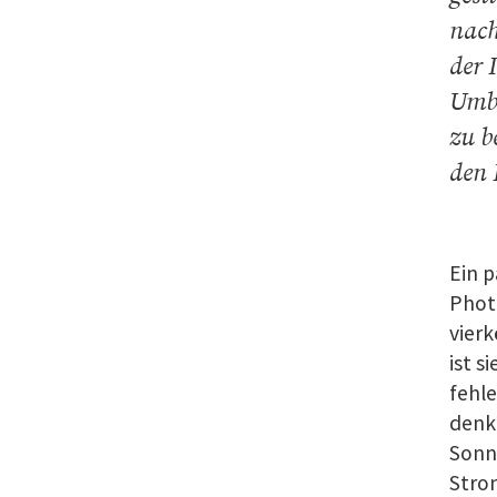
nach
der 
Umba
zu b
den 
Ein 
Phot
vier
ist s
fehle
denkt
Sonne
Stro