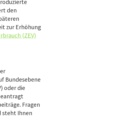
roduzierte
ert den
späteren
it zur Erhöhung
erbrauch
(ZEV)
er
auf Bundesebene
)
oder die
eantragt
eiträge. Fragen
d steht Ihnen