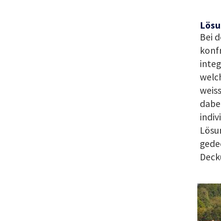
Lösu
Bei d
konf
integ
welc
weiss
dabei
indiv
Lösun
gedec
Decku