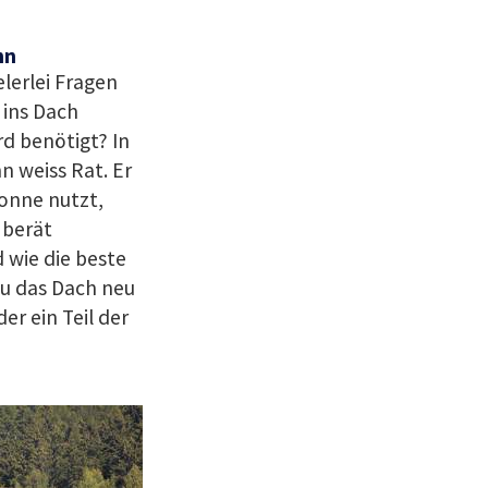
nn
lerlei Fragen
ins Dach
rd benötigt? In
 weiss Rat. Er
Sonne nutzt,
 berät
d wie die beste
au das Dach neu
r ein Teil der