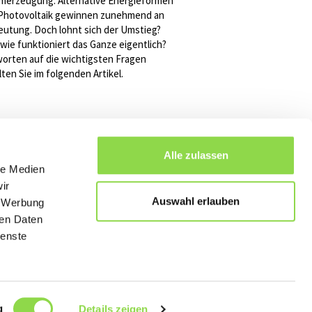
merzeugung: Alternative Energieformen
Photovoltaik gewinnen zunehmend an
utung. Doch lohnt sich der Umstieg?
wie funktioniert das Ganze eigentlich?
orten auf die wichtigsten Fragen
lten Sie im folgenden Artikel.
Alle zulassen
le Medien
ir
Auswahl erlauben
, Werbung
ren Daten
ienste
g
Details zeigen