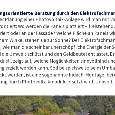
ngsorientierte Beratung durch den Elektrofachma
er Planung einer Photovoltaik-Anlage wird man mit vie
rontiert: Wo werden die Panels
platziert – freistehend,
riert oder an der Fassade? Welche Fläche an Panels wi
hem Winkel stehen sie zur Sonne? Der Elektrofachmann
, wie man die scheinbar unerschöpfliche Energie der 
 die Umwelt schützt und den Geldbeutel entlastet. Er
iduell, zeigt auf, welche Möglichkeiten sinnvoll sind un
g erzielt werden kann. Soll beispielsweise beim Umb
kt werden, ist eine sogenannte Indach-Montage, bei de
ng durch Photovoltaikmodule ersetzt wird, sinnvoll.