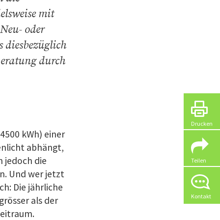
elsweise mit
 Neu- oder
s diesbezüglich
Beratung durch
Drucken
4500 kWh
) einer
nlicht abhängt,
n jedoch die
Teilen
n. Und wer jetzt
ch: Die jährliche
Kontakt
grösser als der
eitraum.