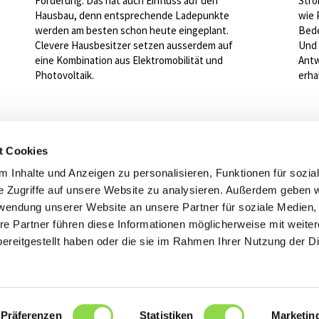
Förderung. Das hat auch Einfluss auf den
Stro
Hausbau, denn entsprechende Ladepunkte
wie 
werden am besten schon heute eingeplant.
Bede
Clevere Hausbesitzer setzen ausserdem auf
Und 
eine Kombination aus Elektromobilität und
Antw
Photovoltaik.
erha
t Cookies
 Inhalte und Anzeigen zu personalisieren, Funktionen für sozia
e Zugriffe auf unsere Website zu analysieren. Außerdem geben w
rwendung unserer Website an unsere Partner für soziale Medien
Zurück zur Übersicht
re Partner führen diese Informationen möglicherweise mit weite
ereitgestellt haben oder die sie im Rahmen Ihrer Nutzung der D
Präferenzen
Statistiken
Marketin