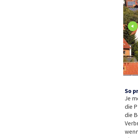
So p
Je me
die 
die B
Verb
wenn 