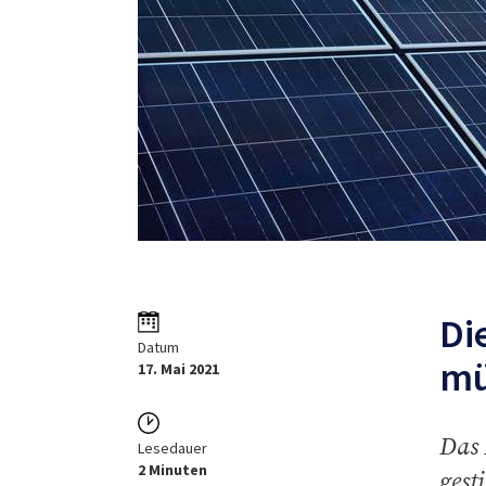
Di
Datum
mü
17. Mai 2021
Das 
Lesedauer
2 Minuten
gest