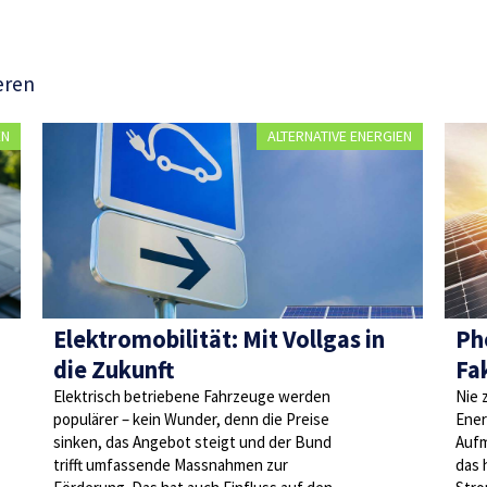
eren
EN
ALTERNATIVE ENERGIEN
Elektromobilität: Mit Vollgas in
Ph
die Zukunft
Fa
Elektrisch betriebene Fahrzeuge werden
Nie 
populärer – kein Wunder, denn die Preise
Ener
sinken, das Angebot steigt und der Bund
Aufm
trifft umfassende Massnahmen zur
das 