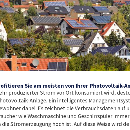
rofitieren Sie am meisten von Ihrer Photovoltaik-A
hr produzierter Strom vor Ort konsumiert wird, desto
Photovoltaik-Anlage. Ein intelligentes Managementsys
ewohner dabei: Es zeichnet die Verbrauchsdaten auf u
raucher wie Waschmaschine und Geschirrspüler immer 
die Stromerzeugung hoch ist. Auf diese Weise wird de