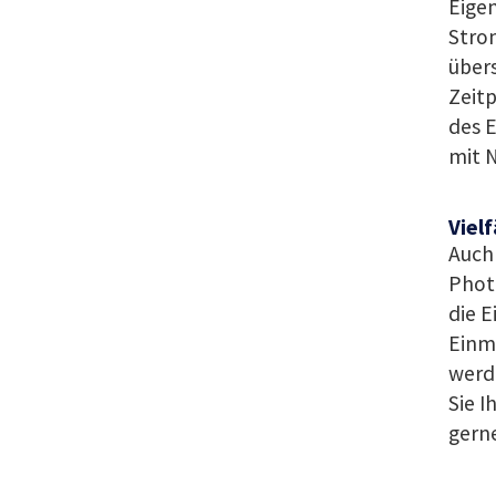
Eige
Strom
übers
Zeit
des E
mit 
Viel
Auch 
Phot
die 
Einm
werd
Sie I
gerne