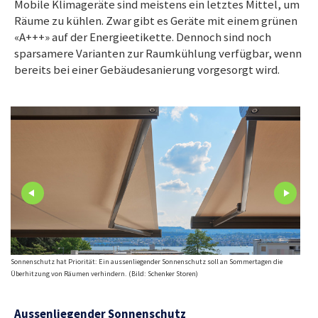
Mobile Klimageräte sind meistens ein letztes Mittel, um
Räume zu kühlen. Zwar gibt es Geräte mit einem grünen
«A+++» auf der Energieetikette. Dennoch sind noch
sparsamere Varianten zur Raumkühlung verfügbar, wenn
bereits bei einer Gebäudesanierung vorgesorgt wird.
Sonnenschutz hat Priorität: Ein aussenliegender Sonnenschutz soll an Sommertagen die
Mobil
Überhitzung von Räumen verhindern. (Bild: Schenker Storen)
als a
Aussenliegender Sonnenschutz