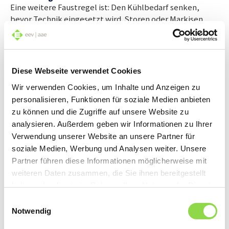
Eine weitere Faustregel ist: Den Kühlbedarf senken,
bevor Technik eingesetzt wird. Storen oder Markisen
schützen gut besonnte Süd- und Westfassaden und
schirmen sowohl Licht als auch Wärme ab. Bei längeren
Abwesenheiten oder unsicheren Wetterlagen bieten
automatisch steuerbare Systeme einen zusätzlichen
Diese Webseite verwendet Cookies
Überhitzungsschutz. Selbst einzelne Fenster öffnen und
Wir verwenden Cookies, um Inhalte und Anzeigen zu
schliessen sich, gekoppelt an eine Zeitschaltuhr, von
personalisieren, Funktionen für soziale Medien anbieten
selbst, um Räume während den kältesten Nachtstunden
zu können und die Zugriffe auf unsere Website zu
auskühlen zu lassen.
analysieren. Außerdem geben wir Informationen zu Ihrer
Verwendung unserer Website an unsere Partner für
Wichtig ist aber: Die beste Wirkung erreicht das passive
soziale Medien, Werbung und Analysen weiter. Unsere
Kühlen über offene Fenster, wenn einzelne Räume oder
Partner führen diese Informationen möglicherweise mit
die Wohnung in Querrichtung durchlüftet werden,
weiteren Daten zusammen, die Sie ihnen bereitgestellt
respektive die Nachtluft aus östlicher oder nördlicher
haben oder die sie im Rahmen Ihrer Nutzung der Dienste
Richtung einströmen kann.
gesammelt haben.
Einwilligungsauswahl
Notwendig
Kühlen via Fussbodenheizung