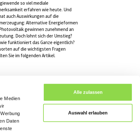
giewende so viel mediale
erksamkeit erfahren wie heute. Und
hat auch Auswirkungen auf die
merzeugung: Alternative Energieformen
Photovoltaik gewinnen zunehmend an
utung. Doch lohnt sich der Umstieg?
wie funktioniert das Ganze eigentlich?
orten auf die wichtigsten Fragen
lten Sie im folgenden Artikel.
Alle zulassen
le Medien
ir
Auswahl erlauben
, Werbung
ren Daten
ienste