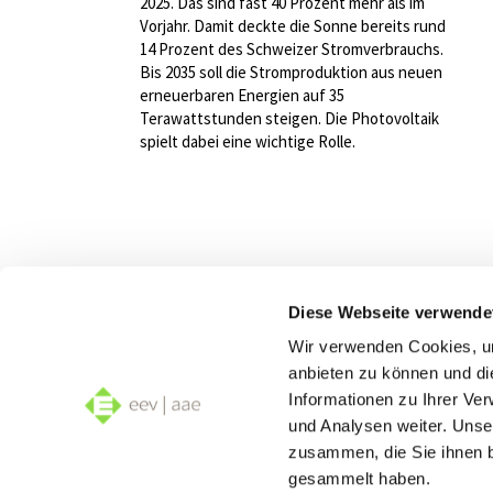
2025. Das sind fast 40 Prozent mehr als im
Vorjahr. Damit deckte die Sonne bereits rund
14 Prozent des Schweizer Stromverbrauchs.
Bis 2035 soll die Stromproduktion aus neuen
erneuerbaren Energien auf 35
Terawattstunden steigen. Die Photovoltaik
spielt dabei eine wichtige Rolle.
Diese Webseite verwende
Wir verwenden Cookies, um
anbieten zu können und di
Informationen zu Ihrer Ve
und Analysen weiter. Unse
zusammen, die Sie ihnen b
gesammelt haben.