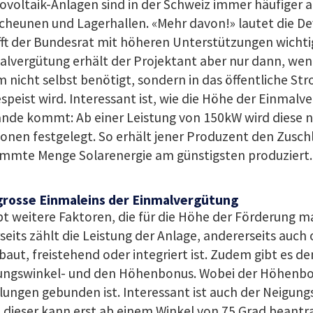
voltaik-Anlagen sind in der Schweiz immer häufiger a
cheunen und Lagerhallen. «Mehr davon!» lautet die De
ft der Bundesrat mit höheren Unterstützungen wichtig
alvergütung erhält der Projektant aber nur dann, wen
 nicht selbst benötigt, sondern in das öffentliche St
speist wird. Interessant ist, wie die Höhe der Einmalv
ande kommt: Ab einer Leistung von 150kW wird diese 
onen festgelegt. So erhält jener Produzent den Zuschl
immte Menge Solarenergie am günstigsten produziert.
grosse Einmaleins der Einmalvergütung
bt weitere Faktoren, die für die Höhe der Förderung m
seits zählt die Leistung der Anlage, andererseits auch
aut, freistehend oder integriert ist. Zudem gibt es de
ungswinkel- und den Höhenbonus. Wobei der Höhenbo
ungen gebunden ist. Interessant ist auch der Neigun
dieser kann erst ab einem Winkel von 75 Grad beantr