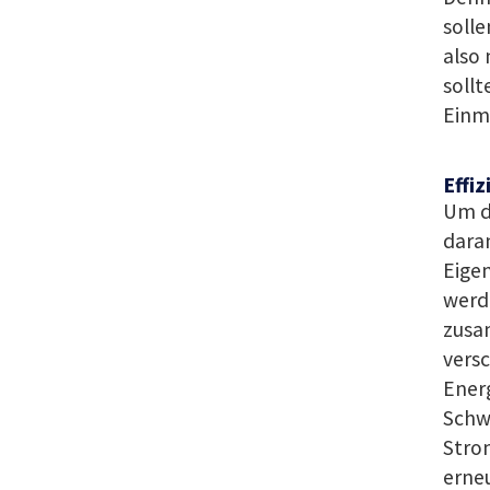
solle
also 
sollt
Einm
Effiz
Um di
daran
Eige
werd
zusa
vers
Ener
Schw
Strom
erne