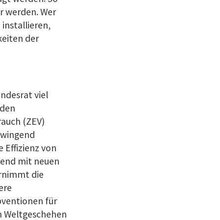
er werden. Wer
installieren,
keiten der
ndesrat viel
 den
auch (ZEV)
zwingend
Effizienz von
fend mit neuen
ernimmt die
ere
bventionen für
om Weltgeschehen