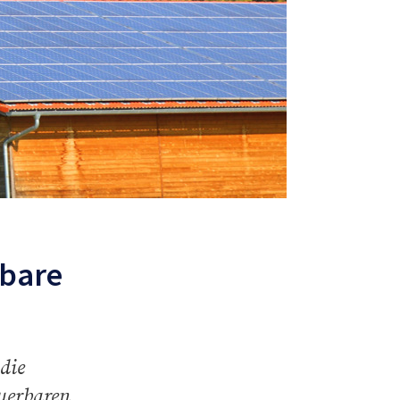
rbare
die
uerbaren