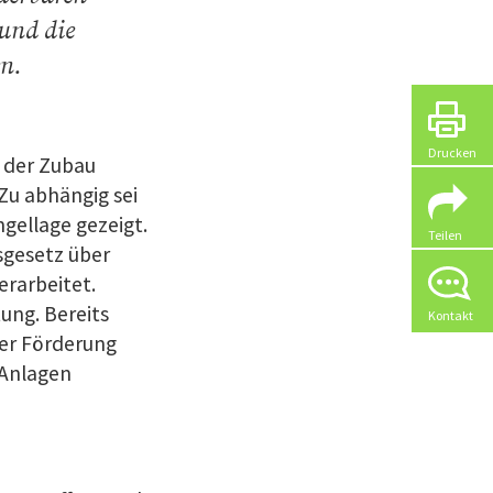
und die
en.
Drucken
d der Zubau
Zu abhängig sei
gellage gezeigt.
Teilen
gesetz über
erarbeitet.
ung. Bereits
Kontakt
der Förderung
-Anlagen