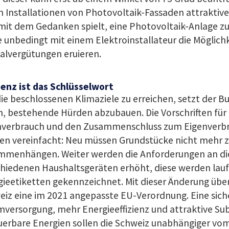
n Installationen von Photovoltaik-Fassaden attraktiv
mit dem Gedanken spielt, eine Photovoltaik-Anlage zu 
e unbedingt mit einem Elektroinstallateur die Möglich
alvergütungen eruieren.
ienz ist das Schlüsselwort
e beschlossenen Klimaziele zu erreichen, setzt der Bu
, bestehende Hürden abzubauen. Die Vorschriften für
nverbrauch und den Zusammenschluss zum Eigenverbr
en vereinfacht: Neu müssen Grundstücke nicht mehr 
mmenhängen. Weiter werden die Anforderungen an die 
chiedenen Haushaltsgeräten erhöht, diese werden lau
gieetiketten gekennzeichnet. Mit dieser Änderung üb
eiz eine im 2021 angepasste EU-Verordnung. Eine sich
versorgung, mehr Energieeffizienz und attraktive Su
uerbare Energien sollen die Schweiz unabhängiger v