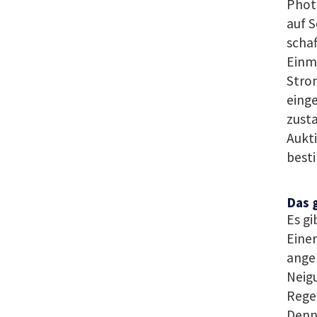
Photo
auf S
schaf
Einm
Strom
einge
zust
Aukti
best
Das 
Es gi
Einer
angeb
Neig
Regel
Denn 