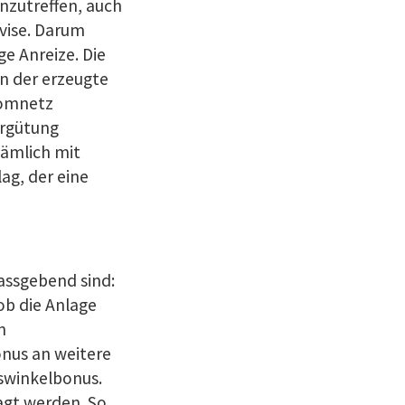
nzutreffen, auch
vise. Darum
e Anreize. Die
n der erzeugte
romnetz
ergütung
nämlich mit
ag, der eine
assgebend sind:
 ob die Anlage
n
nus an weitere
gswinkelbonus.
agt werden. So