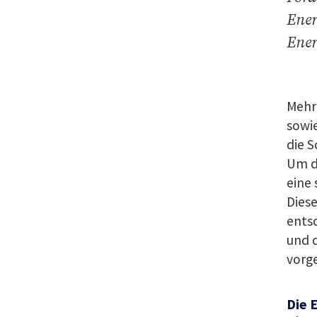
Ener
Ener
Mehr 
sowie
die S
Um d
eine 
Diese
entsc
und d
vorg
Die 