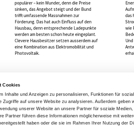
populärer – kein Wunder, denn die Preise
Ener
sinken, das Angebot steigt und der Bund
Aufm
trifft umfassende Massnahmen zur
das 
Förderung. Das hat auch Einfluss auf den
Stro
Hausbau, denn entsprechende Ladepunkte
wie 
werden am besten schon heute eingeplant.
Bede
Clevere Hausbesitzer setzen ausserdem auf
Und 
eine Kombination aus Elektromobilität und
Antw
Photovoltaik.
erha
t Cookies
 Inhalte und Anzeigen zu personalisieren, Funktionen für sozia
e Zugriffe auf unsere Website zu analysieren. Außerdem geben w
rwendung unserer Website an unsere Partner für soziale Medien
Zurück zur Übersicht
re Partner führen diese Informationen möglicherweise mit weite
ereitgestellt haben oder die sie im Rahmen Ihrer Nutzung der D