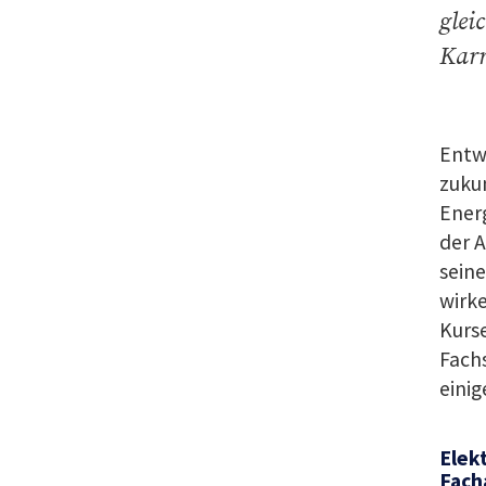
glei
Karr
Entwi
zuku
Energ
der A
seine
wirke
Kurse
Fachs
einig
Elekt
Fach