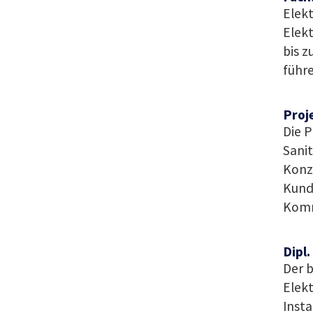
Elekt
Elekt
bis z
führe
Proj
Die P
Sani
Konze
Kund
Komm
Dipl.
Der b
Elek
Inst