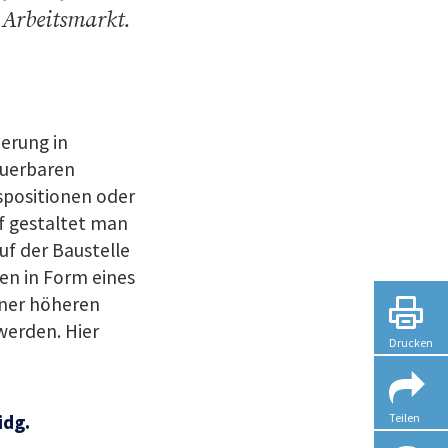
 Arbeitsmarkt.
ierung in
euerbaren
gspositionen oder
f gestaltet man
uf der Baustelle
en in Form eines
iner höheren
werden. Hier
Drucken
idg.
Teilen