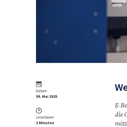
We
Datum
09. Mai 2025
E-Be
die 
Lesedauer
mitz
2 Minuten