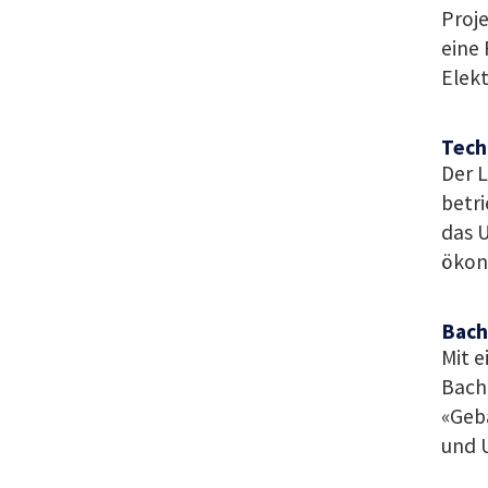
Proje
eine
Elek
Tech
Der 
betri
das 
ökon
Bach
Mit e
Bache
«Geb
und 