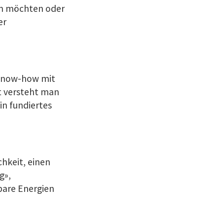
ten möchten oder
er
 Know-how mit
et versteht man
n fundiertes
hkeit, einen
g»,
bare Energien