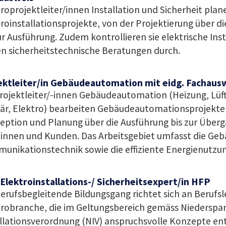
roprojektleiter/innen Installation und Sicherheit pla
roinstallationsprojekte, von der Projektierung über d
ur Ausführung. Zudem kontrollieren sie elektrische Ins
n sicherheitstechnische Beratungen durch.
ektleiter/in Gebäudeautomation mit eidg. Fachaus
rojektleiter/-innen Gebäudeautomation (Heizung, Lüft
tär, Elektro) bearbeiten Gebäudeautomationsprojekte
ption und Planung über die Ausführung bis zur Überg
innen und Kunden. Das Arbeitsgebiet umfasst die Ge
unikationstechnik sowie die effiziente Energienutzun
 Elektroinstallations-/ Sicherheitsexpert/in HFP
erufsbegleitende Bildungsgang richtet sich an Berufsl
trobranche, die im Geltungsbereich gemäss Niederspa
allationsverordnung (NIV) anspruchsvolle Konzepte en