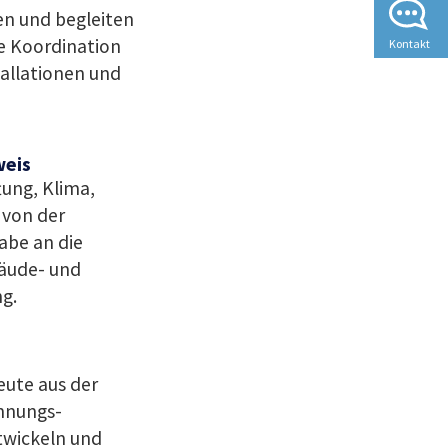
nen und begleiten
ie Koordination
Kontakt
tallationen und
weis
ung, Klima,
 von der
abe an die
bäude- und
g.
eute aus der
nnungs-
twickeln und