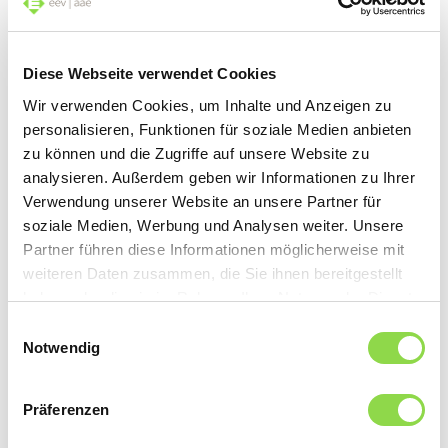
Die Energieversorgung wird erneuerbar und dezentral.
Private Produzenten haben inzwischen sogar die Wahl,
ihren Solarstrom ins Netz einzuspeisen oder direkt in der
Nachbarschaft zu verteilen.
Diese Webseite verwendet Cookies
Wir verwenden Cookies, um Inhalte und Anzeigen zu
personalisieren, Funktionen für soziale Medien anbieten
BASIS-INSTALLATION
zu können und die Zugriffe auf unsere Website zu
analysieren. Außerdem geben wir Informationen zu Ihrer
Verwendung unserer Website an unsere Partner für
soziale Medien, Werbung und Analysen weiter. Unsere
Partner führen diese Informationen möglicherweise mit
weiteren Daten zusammen, die Sie ihnen bereitgestellt
haben oder die sie im Rahmen Ihrer Nutzung der Dienste
gesammelt haben.
Einwilligungsauswahl
Zusätzlichen Komfort früh planen
Notwendig
Wer in ein Eigenheim investiert, denkt meist in
Jahrzehnten: Werterhalt, mehr Komfort, ein Zuhause,
das auch morgen noch passt. Nun kommt ein weiterer
Präferenzen
Zeitfaktor dazu: Der mögliche Systemwechsel rund um
den Eigenmietwert rückt näher und wird frühestens per