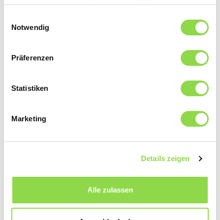
haben oder die sie im Rahmen Ihrer Nutzung der Dienste
gesammelt haben.
Einwilligungsauswahl
Notwendig
Präferenzen
Statistiken
Marketing
Diese Artikel könnten Sie auch interessieren
Details zeigen
BASIS-INSTALLATION
Alle zulassen