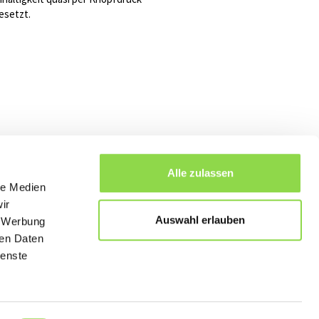
setzt.
Alle zulassen
le Medien
ir
Auswahl erlauben
, Werbung
bersicht
ren Daten
ienste