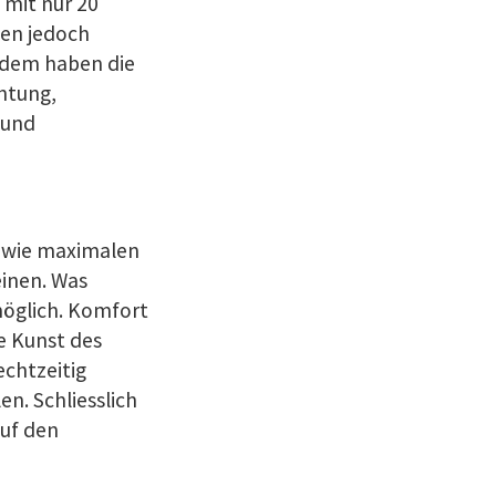
mit nur 20
ten jedoch
udem haben die
htung,
 und
 wie maximalen
einen. Was
möglich. Komfort
e Kunst des
echtzeitig
n. Schliesslich
auf den