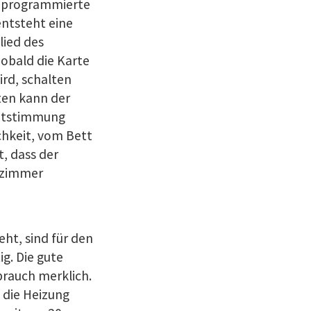
nd programmierte
entsteht eine
ied des
Sobald die Karte
rd, schalten
iten kann der
ichtstimmung
ichkeit, vom Bett
, dass der
dezimmer
ht, sind für den
g. Die gute
rauch merklich.
 die Heizung