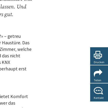
 lassen. Und
s gut.
?» – getreu
 Haustüre. Das
 Zimmer, welche
 das nicht
s KNX
Drucken
berhaupt erst
Teilen
bietet Komfort
Kontakt
 wer das