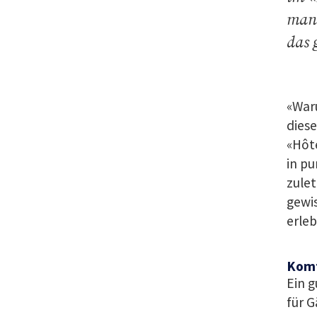
man 
das 
«Waru
dies
«Hôt
in p
zulet
gewis
erleb
Komf
Ein g
für G