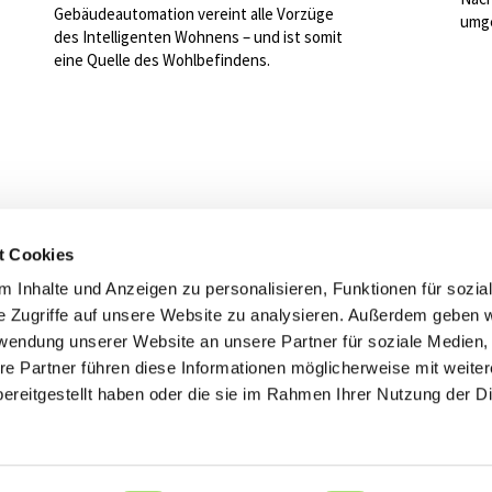
Gebäudeautomation vereint alle Vorzüge
umge
des Intelligenten Wohnens – und ist somit
eine Quelle des Wohlbefindens.
t Cookies
ind gerne für Sie da
 Inhalte und Anzeigen zu personalisieren, Funktionen für sozia
trostar Genève
e Zugriffe auf unsere Website zu analysieren. Außerdem geben w
rwendung unserer Website an unsere Partner für soziale Medien
Kontakt
Zurück zur Ü
re Partner führen diese Informationen möglicherweise mit weite
ereitgestellt haben oder die sie im Rahmen Ihrer Nutzung der D