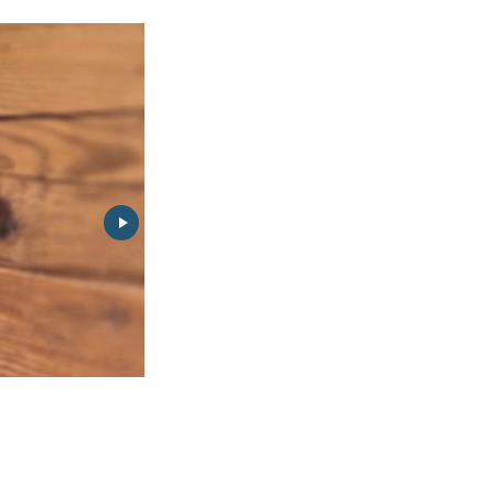
Traditionelles frisch verpackt. Nach der Renovation gilt das H
Kleinod der Waadtländer Alpen.