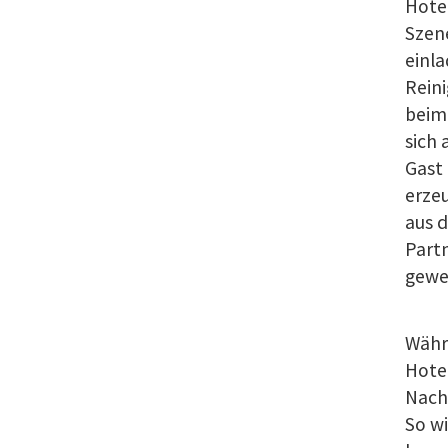
Hotel
Szene
einl
Reini
beim
sich 
Gast 
erzeu
aus d
Part
gewe
Währe
Hotel
Nach
So w