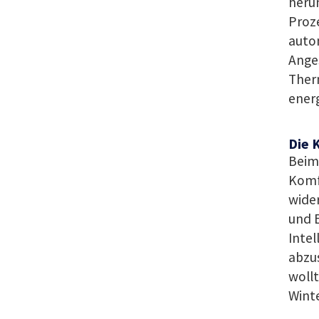
heru
Proze
auto
Anges
Ther
energ
Die 
Beim
Komfo
wide
und E
Intel
abzus
wollt
Winte