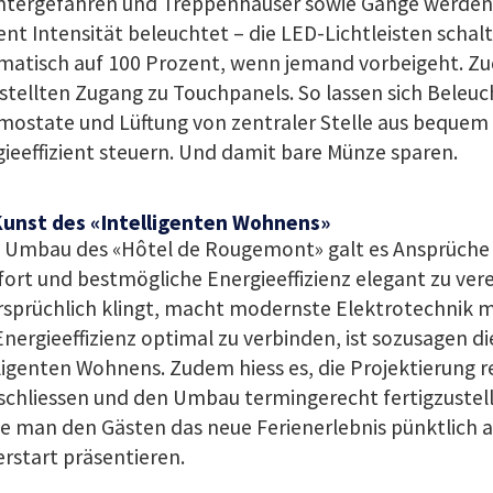
ntergefahren und Treppenhäuser sowie Gänge werden 
nt Intensität beleuchtet – die LED-Lichtleisten schal
matisch auf 100 Prozent, wenn jemand vorbeigeht. Z
tellten Zugang zu Touchpanels. So lassen sich Beleuc
mostate und Lüftung von zentraler Stelle aus bequem
ieeffizient steuern. Und damit bare Münze sparen.
Kunst des «Intelligenten Wohnens»
 Umbau des «Hôtel de Rougemont» galt es Ansprüche
rt und bestmögliche Energieeffizienz elegant zu ver
rsprüchlich klingt, macht modernste Elektrotechnik 
nergieeffizienz optimal zu verbinden, ist sozusagen di
ligenten Wohnens. Zudem hiess es, die Projektierung r
chliessen und den Umbau termingerecht fertigzustelle
e man den Gästen das neue Ferienerlebnis pünktlich 
rstart präsentieren.