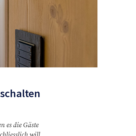
bschalten
 es die Gäste
liesslich will