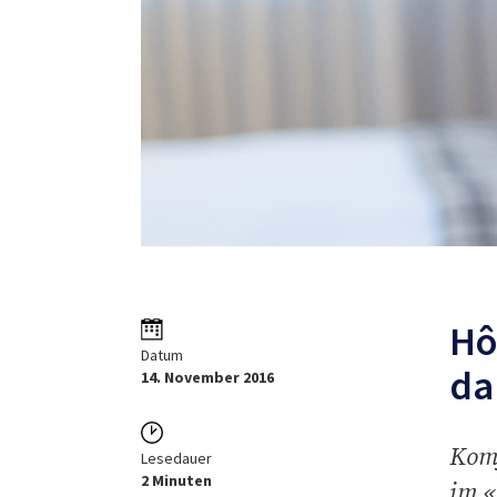
Hô
Datum
da
14. November 2016
Komf
Lesedauer
2 Minuten
im «