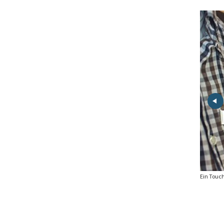
ovation gilt das Hôtel de Rougemont als optisches und elektrotechnisches
Ein Touch