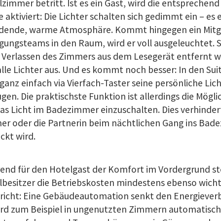
zimmer betritt. Ist es ein Gast, wird die entspreche
 aktiviert: Die Lichter schalten sich gedimmt ein – es 
adende, warme Atmosphäre. Kommt hingegen ein Mitgl
gungsteams in den Raum, wird er voll ausgeleuchtet. 
 Verlassen des Zimmers aus dem Lesegerät entfernt wi
alle Lichter aus. Und es kommt noch besser: In den Su
ganz einfach via Vierfach-Taster seine persönliche L
gen. Die praktischste Funktion ist allerdings die Mögl
as Licht im Badezimmer einzuschalten. Dies verhindert
ner oder die Partnerin beim nächtlichen Gang ins Ba
ckt wird.
nd für den Hotelgast der Komfort im Vordergrund ste
besitzer die Betriebskosten mindestens ebenso wichti
richt: Eine Gebäudeautomation senkt den Energieverb
ird zum Beispiel in ungenutzten Zimmern automatisch