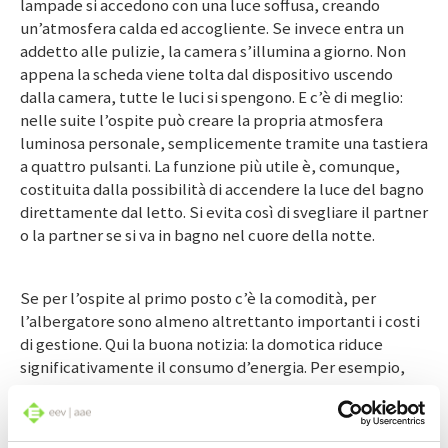
lampade si accedono con una luce soffusa, creando
un’atmosfera calda ed accogliente. Se invece entra un
addetto alle pulizie, la camera s’illumina a giorno. Non
appena la scheda viene tolta dal dispositivo uscendo
dalla camera, tutte le luci si spengono. E c’è di meglio:
nelle suite l’ospite può creare la propria atmosfera
luminosa personale, semplicemente tramite una tastiera
a quattro pulsanti. La funzione più utile è, comunque,
costituita dalla possibilità di accendere la luce del bagno
direttamente dal letto. Si evita così di svegliare il partner
o la partner se si va in bagno nel cuore della notte.
Se per l’ospite al primo posto c’è la comodità, per
l’albergatore sono almeno altrettanto importanti i costi
di gestione. Qui la buona notizia: la domotica riduce
significativamente il consumo d’energia. Per esempio,
nelle camere non occupate il riscaldamento si spegne
automaticamente e le scale e le entrate restano
illuminate soltanto con un’intensità del 20%. Comunque,