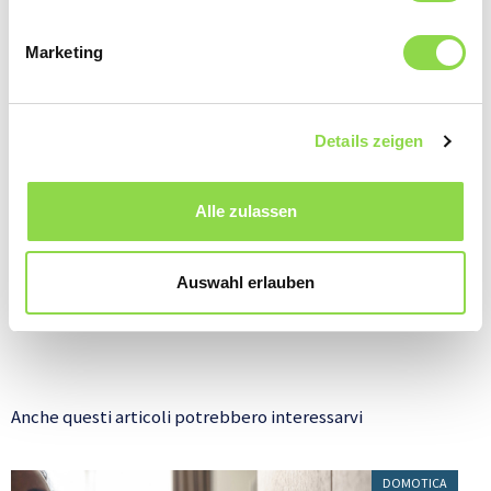
Marketing
Details zeigen
Alle zulassen
Un touch panel serve per comandare l’illuminazione in camera da letto, in bagno e in sala.
Tradi
gioiel
Auswahl erlauben
Anche questi articoli potrebbero interessarvi
DOMOTICA