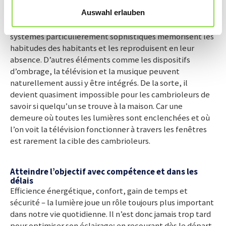
sécurité. Comme son nom l’indique, par allumage et
extinction automatisés de l’éclairage, le système fait en
Auswahl erlauben
sorte qu’il y ait toujours quelqu’un à la maison. Les
systèmes particulièrement sophistiqués mémorisent les
habitudes des habitants et les reproduisent en leur
absence. D’autres éléments comme les dispositifs
d’ombrage, la télévision et la musique peuvent
naturellement aussi y être intégrés. De la sorte, il
devient quasiment impossible pour les cambrioleurs de
savoir si quelqu’un se trouve à la maison. Car une
demeure où toutes les lumières sont enclenchées et où
l’on voit la télévision fonctionner à travers les fenêtres
est rarement la cible des cambrioleurs.
Atteindre l’objectif avec compétence et dans les
délais
Efficience énergétique, confort, gain de temps et
sécurité – la lumière joue un rôle toujours plus important
dans notre vie quotidienne. Il n’est donc jamais trop tard
pour optimiser son éclairage; en recourant dès le départ