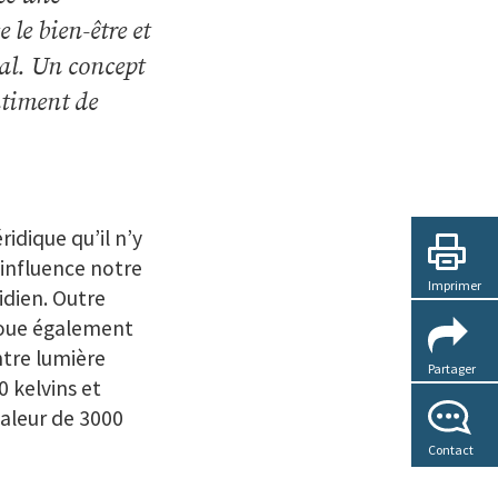
 le bien-être et
al. Un concept
ntiment de
ridique qu’il n’y
– influence notre
Imprimer
dien. Outre
 joue également
ntre lumière
Partager
0 kelvins et
valeur de 3000
Contact