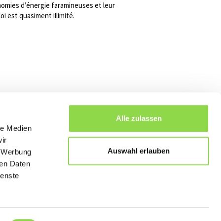
omies d’énergie faramineuses et leur
oi est quasiment illimité.
Alle zulassen
le Medien
ir
Auswahl erlauben
, Werbung
 l'index
ren Daten
ienste