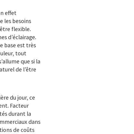
n effet
e les besoins
être flexible.
es d’éclairage.
e base est très
uleur, tout
’allume que si la
turel de l’être
re du jour, ce
ent. Facteur
ités durant la
commerciaux dans
tions de coûts