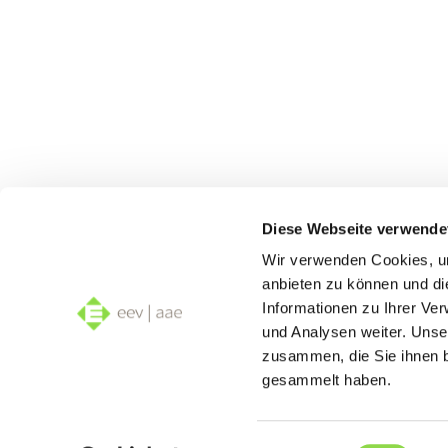
Nous
Diese Webseite verwende
dispo
Wir verwenden Cookies, um
Elec
anbieten zu können und di
Informationen zu Ihrer Ve
und Analysen weiter. Unse
zusammen, die Sie ihnen b
gesammelt haben.
Einwilligungsauswahl