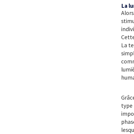
La l
Alors
stimu
indiv
Cette
La te
simpl
comme
lumiè
humai
Grâce
type 
impor
phase
lesqu