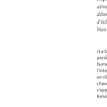
atmo
déte
d’éc
bien-
«La l
paraî
hume
l’int
un rô
chaud
s’app
Kelvi