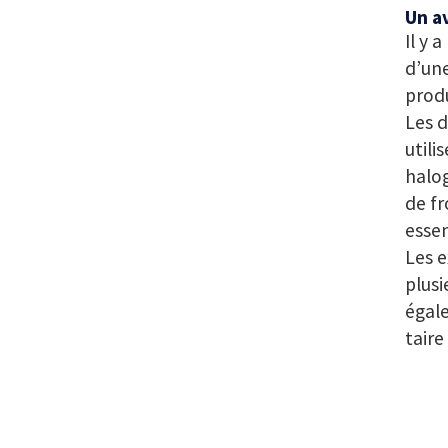
Un a
Il y 
d’une
produ
Les d
util
halo
de fr
esse
Les e
plusi
égale
taire