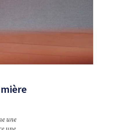
umière
nne une
ce une