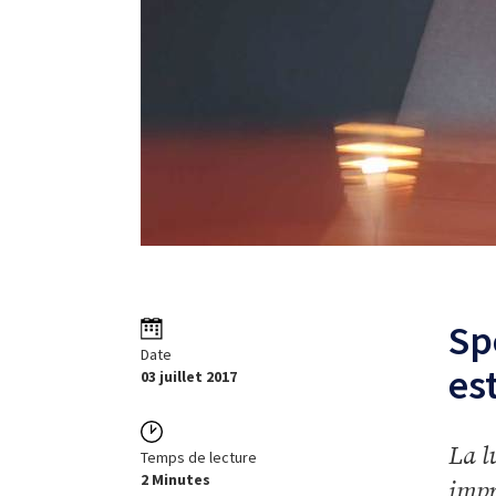
Sp
Date
es
03 juillet 2017
La l
Temps de lecture
2 Minutes
impr