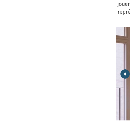
jouen
repré