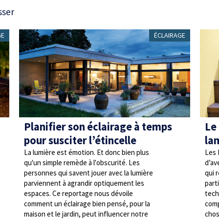
sser
GE
ÉCLAIRAGE
Planifier son éclairage à temps
Le
pour susciter l’étincelle
la
La lumière est émotion. Et donc bien plus
Les 
qu'un simple remède à l'obscurité. Les
d’av
personnes qui savent jouer avec la lumière
qui 
parviennent à agrandir optiquement les
part
espaces. Ce reportage nous dévoile
tech
comment un éclairage bien pensé, pour la
comp
maison et le jardin, peut influencer notre
chos