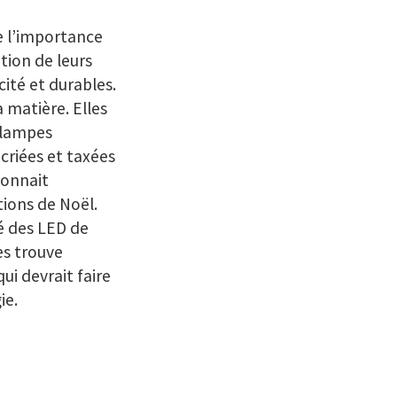
e l’importance
tion de leurs
ité et durables.
 matière. Elles
 lampes
riées et taxées
tonnait
ions de Noël.
é des LED de
es trouve
i devrait faire
ie.