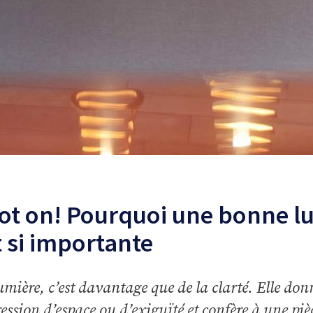
ot on! Pourquoi une bonne l
t si importante
umière, c’est davantage que de la clarté. Elle do
ession d’espace ou d’exiguïté et confère à une piè