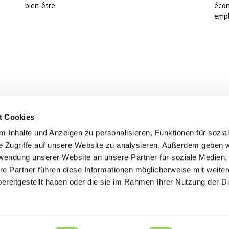
bien-être.
écon
empl
 sommes à votre entière
t Cookies
sition
 Inhalte und Anzeigen zu personalisieren, Funktionen für sozia
trostar Genève
e Zugriffe auf unsere Website zu analysieren. Außerdem geben w
rwendung unserer Website an unsere Partner für soziale Medien
Contact
Retour vers
re Partner führen diese Informationen möglicherweise mit weite
ereitgestellt haben oder die sie im Rahmen Ihrer Nutzung der D