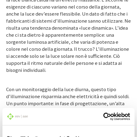
esigenze di ciascuno variano nel corso della giornata,
anche la luce dev’essere flessibile. Un dato di fatto che i
fabbricanti di sistemi d’illuminazione sanno utilizzare. Ne
risulta una tendenza denominata «luce dinamica». L’idea
che ci sta dietro è apparentemente semplice: una
sorgente luminosa artificiale, che varia di potenza e
colore nel corso della giornata. Il trucco? L’illuminazione
si accende solo se la luce solare non è sufficiente. Ciò
supporta il ritmo naturale delle persone e si adatta ai
bisogni individuali.
Con un monitoraggio della luce diurna, questo tipo
d’illuminazione risparmia anche elettricità e quindi soldi.
Un punto importante: in fase di progettazione, un’alta
efficienza energetica deve stare ben in cima alla lista
delle priorità. Specie negli edifici commerciali, il
risparmio energetico e dei costi recita un ruolo ancora
più significativo. Perciò, un progetto d’illuminazione