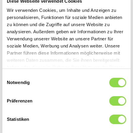
intelligente conviene sotto più di un aspetto.
Diese Webseite verwendet Cookies
Wir verwenden Cookies, um Inhalte und Anzeigen zu
personalisieren, Funktionen für soziale Medien anbieten
zu können und die Zugriffe auf unsere Website zu
analysieren. Außerdem geben wir Informationen zu Ihrer
Verwendung unserer Website an unsere Partner für
soziale Medien, Werbung und Analysen weiter. Unsere
Partner führen diese Informationen möglicherweise mit
weiteren Daten zusammen, die Sie ihnen bereitgestellt
haben oder die sie im Rahmen Ihrer Nutzung der Dienste
gesammelt haben.
Einwilligungsauswahl
Notwendig
Prospettive brillanti
Da tempo ormai, i fabbricanti sono consapevoli
Präferenzen
dell’importanza della luce giusta e lavorano
costantemente all’ottimizzazione dei loro prodotti. La
Statistiken
parola d’ordine è: prestazioni più alte, durata di vita
maggiore e riduzione dei consumi elettrici. In questo