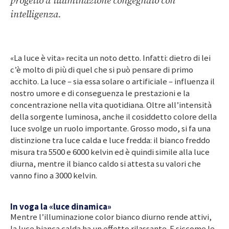
progetto d’illuminazione congegnato con
intelligenza.
«La luce è vita» recita un noto detto. Infatti: dietro di lei
c’è molto di più di quel che si può pensare di primo
acchito. La luce – sia essa solare o artificiale – influenza il
nostro umore e di conseguenza le prestazioni e la
concentrazione nella vita quotidiana. Oltre all’intensità
della sorgente luminosa, anche il cosiddetto colore della
luce svolge un ruolo importante. Grosso modo, si fa una
distinzione tra luce calda e luce fredda: il bianco freddo
misura tra 5500 e 6000 kelvin ed è quindi simile alla luce
diurna, mentre il bianco caldo si attesta su valori che
vanno fino a 3000 kelvin.
In voga la «luce dinamica»
Mentre l’illuminazione color bianco diurno rende attivi,
la luce bianca calda ha un effetto rilassante. E siccome le