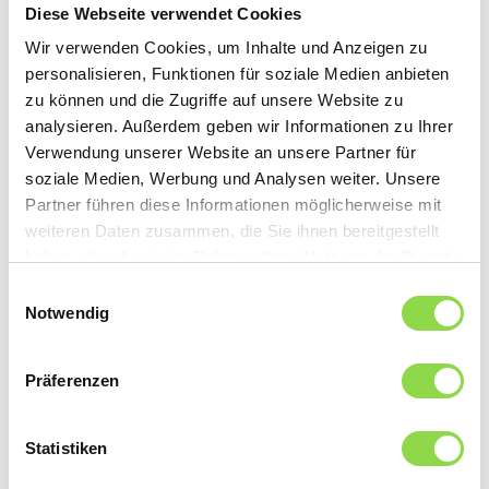
Diese Webseite verwendet Cookies
Wir verwenden Cookies, um Inhalte und Anzeigen zu
personalisieren, Funktionen für soziale Medien anbieten
zu können und die Zugriffe auf unsere Website zu
analysieren. Außerdem geben wir Informationen zu Ihrer
Verwendung unserer Website an unsere Partner für
soziale Medien, Werbung und Analysen weiter. Unsere
Partner führen diese Informationen möglicherweise mit
weiteren Daten zusammen, die Sie ihnen bereitgestellt
haben oder die sie im Rahmen Ihrer Nutzung der Dienste
gesammelt haben.
Einwilligungsauswahl
Un avenir lumineux
Notwendig
Il y a longtemps que les fabricants se sont rendu compte
de l’importance d’une bonne lumière et travaillent sans
relâche à l’optimisation de leurs produits pour les rendre
Präferenzen
performants, économes en électricité et durables. Les
diodes électroluminescentes, ou LED, sont leaders en la
Statistiken
matière. Elles utilisent nettement moins de courant que
par exemple les lampes halogènes. Elles ont néanmoins