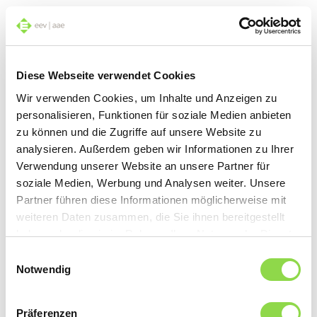
Ces articles pourraient aussi vous intéresser
Diese Webseite verwendet Cookies
ÉCLAIRAGE
Wir verwenden Cookies, um Inhalte und Anzeigen zu
personalisieren, Funktionen für soziale Medien anbieten
zu können und die Zugriffe auf unsere Website zu
analysieren. Außerdem geben wir Informationen zu Ihrer
Verwendung unserer Website an unsere Partner für
soziale Medien, Werbung und Analysen weiter. Unsere
Partner führen diese Informationen möglicherweise mit
weiteren Daten zusammen, die Sie ihnen bereitgestellt
Des applications lumineuses
haben oder die sie im Rahmen Ihrer Nutzung der Dienste
«Mieux vaut allumer une bougie que maudire les
gesammelt haben.
Einwilligungsauswahl
ténèbres», disait Confucius il y a de nombreux siècles. Et
Notwendig
si le contexte de l’époque était très différent, cette
parole de sagesse demeure valable en matière d’éclairage
de sécurité.
Präferenzen