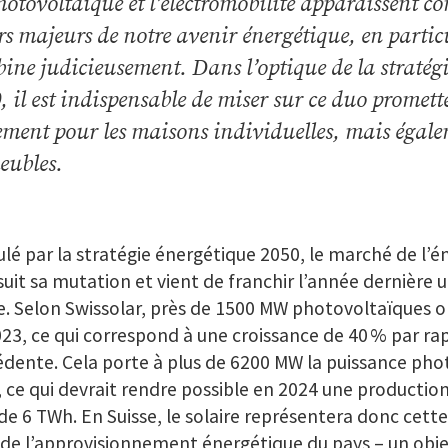
hotovoltaïque et l’électromobilité apparaissent c
ers majeurs de notre avenir énergétique, en particu
ine judicieusement. Dans l’optique de la stratég
, il est indispensable de miser sur ce duo promet
ement pour les maisons individuelles, mais égale
ubles.
lé par la stratégie énergétique 2050, le marché de l’én
uit sa mutation et vient de franchir l’année dernière 
. Selon Swissolar, près de
1500 MW
photovoltaïques on
23, ce qui correspond à une croissance de 40 % par ra
dente. Cela porte à plus de
6200 MW
la puissance phot
 ce qui devrait rendre possible en 2024 une productio
 de
6 TWh
. En Suisse, le solaire représentera donc cett
 de l’approvisionnement énergétique du
pays –
un obje