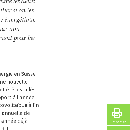
omme les deux
lier si on les
ie énergétique
teur non
ment pour les
ergie en Suisse
une nouvelle
t été installés
pport à l’année
ovoltaïque à fin
n annuelle de
e année déjà
Imprimer
ctif