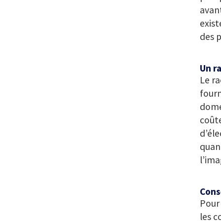
avant
exist
des p
Un r
Le ra
fourn
domes
coûte
d’éle
quant
l’ima
Cons
Pour 
les c