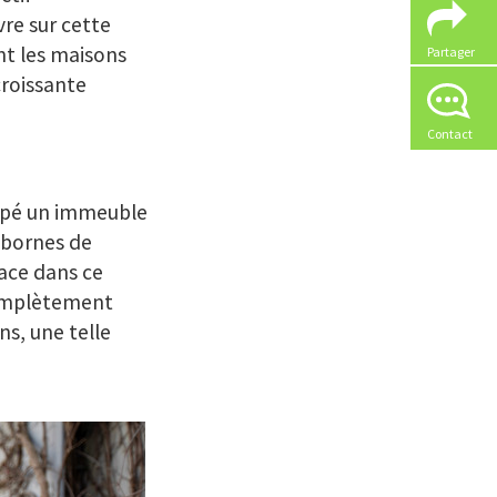
vre sur cette
nt les maisons
Partager
croissante
Contact
uipé un immeuble
 bornes de
lace dans ce
omplètement
ns, une telle