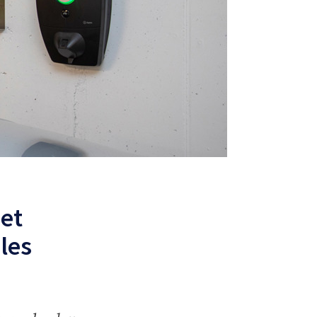
et
les