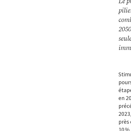
Le p
pili
comb
2050
seul
imme
Stimu
pours
étape
en 20
précé
2023,
près
10 %