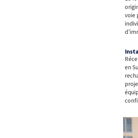
origi
voie 
indiv
d’im
Inst
Récem
en Su
recha
proje
équi
confi