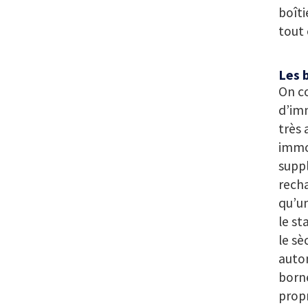
boîti
tout 
Les 
On c
d’imm
très 
immob
suppl
recha
qu’un
le st
le sè
auton
borne
propr