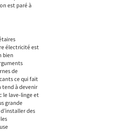
 on est paré à
taires
e électricité est
n bien
 arguments
rnes de
ants ce qui fait
n tend à devenir
 le lave-linge et
us grande
 d’installer des
les
euse