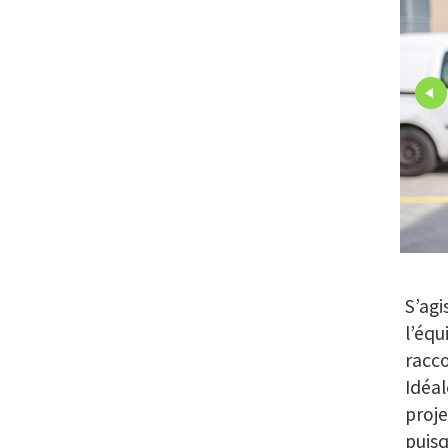
S’agi
l’équ
racco
Idéal
proje
puisq