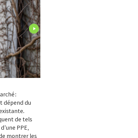
arché :
out dépend du
existante.
quent de tels
 d’une PPE,
de montrer les