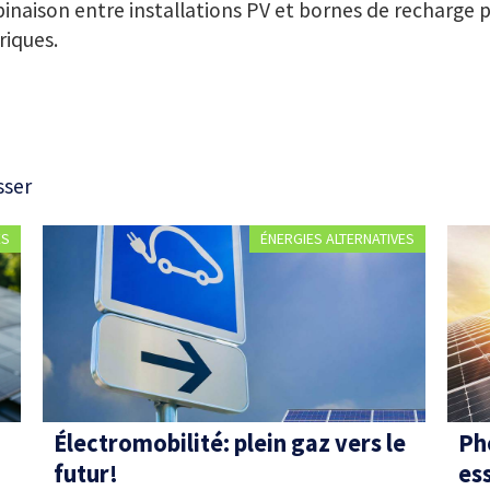
naison entre installations PV et bornes de recharge p
riques.
sser
ES
ÉNERGIES ALTERNATIVES
Électromobilité: plein gaz vers le
Ph
futur!
es