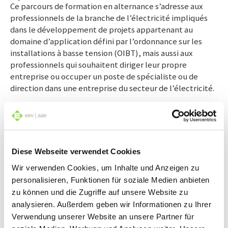
Ce parcours de formation en alternance s’adresse aux
professionnels de la branche de l’électricité impliqués
dans le développement de projets appartenant au
domaine d’application défini par l’ordonnance sur les
installations à basse tension (OIBT), mais aussi aux
professionnels qui souhaitent diriger leur propre
entreprise ou occuper un poste de spécialiste ou de
direction dans une entreprise du secteur de l’électricité.
Agent/e technico-commercial/e, brev. féd. EP
Alliant savoir-faire technique et gestion d’entreprise, ce
parcours de formation généraliste permet une
compréhension globale de l’entreprise et de son
Diese Webseite verwendet Cookies
environnement, et développe une solide compréhension
Wir verwenden Cookies, um Inhalte und Anzeigen zu
économique.
personalisieren, Funktionen für soziale Medien anbieten
zu können und die Zugriffe auf unsere Website zu
analysieren. Außerdem geben wir Informationen zu Ihrer
Bachelor of Science
Après la maturité professionnelle, il est possible de faire
Verwendung unserer Website an unsere Partner für