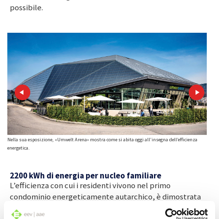
possibile.
 24
Nella sua esposizione, «Umwelt Arena» mostra come si abita oggi all’insegna dell’efficienza
In est
energetica.
ore.
2200 kWh di energia per nucleo familiare
L’efficienza con cui i residenti vivono nel primo
condominio energeticamente autarchico, è dimostrata
anche dal fatto che consumano molta meno energia