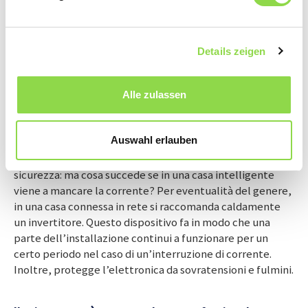
tocco, come nel caso di un sistema a pavimento
intelligente: se il proprietario si alza dal letto di notte, il
sistema accende automaticamente una piccola luce
d’atmosfera nella stanza. A seconda della direzione dei
Details zeigen
suoi passi, si accendono diversi punti luce sul percorso.
Questo pratico sistema riduce il rischio di inciampare e
fornisce anche sicurezza: infatti, nel caso in cui la persona
Alle zulassen
cada per terra e resti a lungo sul pavimento, scatta
automaticamente un allarme. Ciò rende il sistema
Auswahl erlauben
particolarmente interessante per l’impiego nelle case di
cura o nelle residenze per anziani. A proposito di
sicurezza: ma cosa succede se in una casa intelligente
viene a mancare la corrente? Per eventualità del genere,
in una casa connessa in rete si raccomanda caldamente
un invertitore. Questo dispositivo fa in modo che una
parte dell’installazione continui a funzionare per un
certo periodo nel caso di un’interruzione di corrente.
Inoltre, protegge l’elettronica da sovratensioni e fulmini.