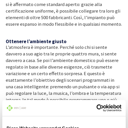
si è affermato come standard aperto: grazie alla
certificazione uniforme, è possibile collegare tra loro gli
elementi di oltre 500 fabbricanti. Così, l’impianto può
essere espanso in modo flessibile e in qualsiasi momento.
Ottenere l’ambiente giusto
L’atmosfera è importante. Perché solo chi si sente
davvero a suo agio tra le proprie quattro mura, si sente
davvero a casa. Se poi l’ambiente domestico può essere
regolato in base alle diverse esigenze, ciò trasmette
variazione e un certo effetto sorpresa. E questo è
esattamente l’obiettivo degli scenari programmati in
una casa intelligente: premendo un pulsante o via app si
può regolare la luce, la musica, l’ombra e la temperatura
interna. In tal modo è possibile programmare uno o più
scenari in ogni locale, adattandoli alle esigenze dei
singoli componenti della famiglia. Ad esempio, nella
stanza dei giochi dei bambini al momento c’è
un’impostazione con la quale la luce e la musica si