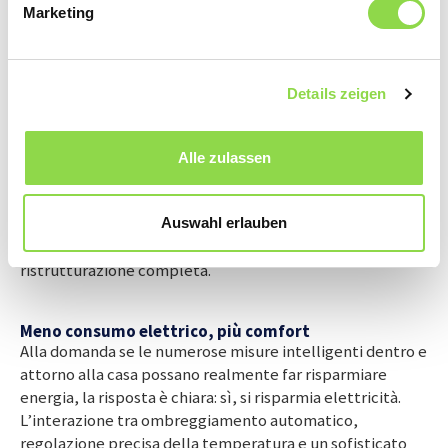
Marketing
di questa realizzazione, gli unici interventi edili effettivi
sono stati alcuni nuovi fori. D’altronde, se non si sa dove
passano le linee elettriche, diventa più complicato,
perché bisogna prima individuarle. Tuttavia, per quanto
Details zeigen
riguarda il dispendio di tempo e denaro, è molto più
determinante la struttura di base su cui si lavora: se la
casa dispone già di tapparelle elettriche, queste si
Alle zulassen
possono automatizzare facilmente. Se invece non ci
sono, come ad esempio in una casa degli anni Settanta, i
costi salgono. In questo caso l’esperto vi consiglierà di
Auswahl erlauben
aspettare fino a quando non si renderà necessaria una
ristrutturazione completa.
Meno consumo elettrico, più comfort
Alla domanda se le numerose misure intelligenti dentro e
attorno alla casa possano realmente far risparmiare
energia, la risposta è chiara: sì, si risparmia elettricità.
L’interazione tra ombreggiamento automatico,
regolazione precisa della temperatura e un sofisticato