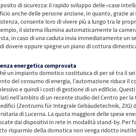
posito di sicurezza: il rapido sviluppo delle «case intell
icio anche delle persone anziane, in quanto, grazie ai 
istenza, consente loro di vivere più a lungo tra le prop
empio, il sistema illumina automaticamente la camera 
esta, in caso di una caduta invia immediatamente un s
 di dovere oppure spegne un piano di cottura dimentic
cienza energetica comprovata
é un impianto domotico costituisca di per sé tra il sei e
nto del consumo di energia, l’automazione riduce il 
essivo e quindi i costi di gestione di un edificio. Questi
lati nell’ambito di un recente studio del Centro per la 
 edifici (Zentrums für Integrale Gebäudetechnik, ZIG) 
rsitaria di Lucerna. La quota maggiore delle spese en
cate dai dispositivi in rete in modalità stand-by. Per 
etto risparmio della domotica non venga ridotto inutil