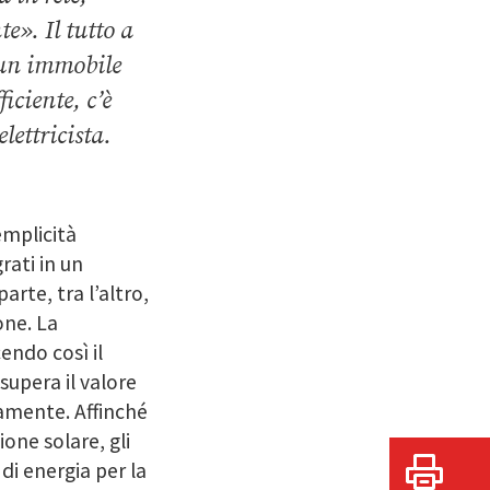
e». Il tutto a
i un immobile
iciente, c’è
lettricista.
emplicità
rati in un
rte, tra l’altro,
one. La
endo così il
upera il valore
amente. Affinché
one solare, gli
di energia per la