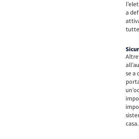
l’ele
a def
attiv
tutte
Sicu
Altre
all’a
se a 
porta
un’oc
impos
impor
siste
casa.