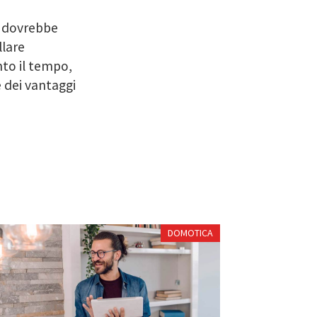
, dovrebbe
llare
nto il tempo,
re dei vantaggi
DOMOTICA