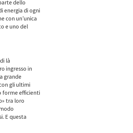
parte dello
i energia di ogni
me con un’unica
co e uno del
di là
ro ingresso in
na grande
on gli ultimi
o forme efficienti
» tra loro
n modo
i. E questa