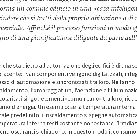
forma un comune edificio in una «casa intelligent
cindere che si tratti della propria abitazione o d
erciale. Affinché il processo funzioni in modo eff
gno di una pianificazione diligente da parte dell’e
a che sta dietro all’automazione degli edifici è di una s
facente: i vari componenti vengono digitalizzati, integ
sso di automazione e sincronizzati tra loro. Ne fanno pa
scaldamento, l’ombreggiatura, l’aerazione e l’illuminazi
colarità: i singoli elementi «comunicano» tra loro, riduc
mo d’energia. Un esempio: se la temperatura interna s
ale predefinito, il riscaldamento si spegne automatic
mperatura interna resti costante nonostante l’irradiazi
nti oscuranti si chiudono. In questo modo il consumo 