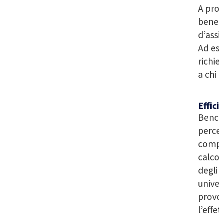
A pro
benef
d’ass
Ad es
richi
a chi
Effi
Bench
perce
compl
calco
degli
unive
provo
l’eff