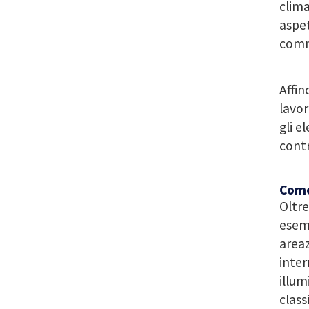
clima
aspet
comm
Affin
lavor
gli e
cont
Como
Oltre
esemp
areaz
inter
illum
class