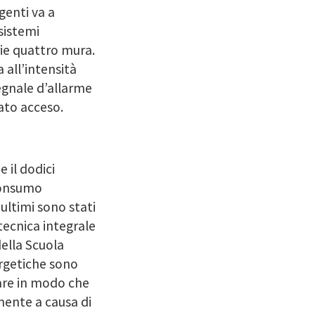
igenti va a
sistemi
rie quattro mura.
all’intensità
egnale d’allarme
ato acceso.
 il dodici
consumo
 ultimi sono stati
tecnica integrale
della Scuola
ergetiche sono
fare in modo che
mente a causa di