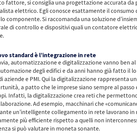
o fattore, si consiglia una progettazione accurata da 
alista elettrico. Egli conosce esattamente il consumo d
olo componente. Si raccomanda una soluzione d’insie
ale di controllo e dispositivi quali un contatore elettri
e.
ovo standard è l’integrazione in rete
via, automatizzazione e digitalizzazione vanno ben al 
automazione degli edifici e da anni hanno già fatto il lo
i aziende e PMI. Qui la digitalizzazione rappresenta u
tunità, a patto che le imprese siano sempre al passo c
ppi. Infatti, la digitalizzazione crea reti che permetton
llaborazione. Ad esempio, macchinari che «comunicano
nte un’intelligente collegamento in rete lavorano i
mente più efficiente rispetto a quelli non interconness
ienza si può valutare in moneta sonante.