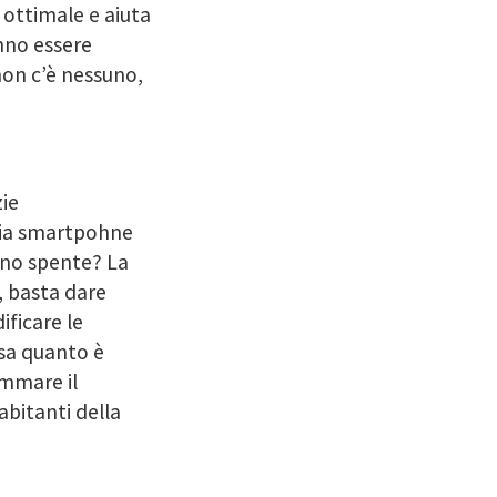
 ottimale e aiuta
anno essere
non c’è nessuno,
zie
 via smartpohne
sono spente? La
, basta dare
ficare le
 sa quanto è
ammare il
abitanti della