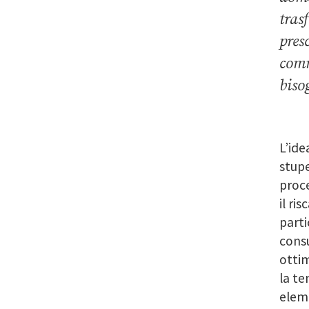
tras
pres
comm
biso
L’ide
stupe
proce
il ri
parti
consu
ottim
la te
eleme