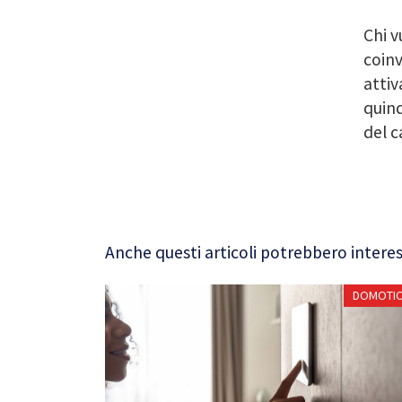
Chi v
coinv
attiv
quind
del 
Anche questi articoli potrebbero interes
DOMOTI