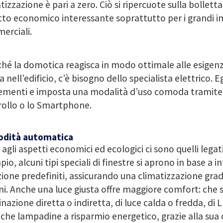
tizzazione è pari a zero. Ciò si ripercuote sulla bolletta
to economico interessante soprattutto per i grandi i
erciali.
ché la domotica reagisca in modo ottimale alle esigenze
a nell’edificio, c’è bisogno dello specialista elettrico. E
lementi e imposta una modalità d’uso comoda tramite l
rollo o lo Smartphone.
dità automatica
 agli aspetti economici ed ecologici ci sono quelli legat
io, alcuni tipi speciali di finestre si aprono in base a int
ione predefiniti, assicurando una climatizzazione grad
ni. Anche una luce giusta offre maggiore comfort: che si
inazione diretta o indiretta, di luce calda o fredda, di 
iche lampadine a risparmio energetico, grazie alla su