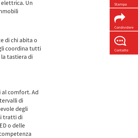
 elettrica. Un
Stampa
mmobili
Condividere
 di chi abita o
gli coordina tutti
Contatto
a tastiera di
i al comfort. Ad
ervalli di
evole degli
 tratti di
LED o delle
a competenza