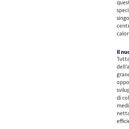
quest
speci
sing
centr
calor
Il nu
Tutta
dell’
grand
oppor
svilu
di co
media
netta
effic