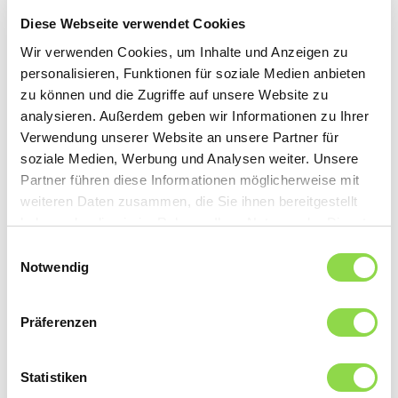
le strisce di lampadine LED si accendono al massimo della
Diese Webseite verwendet Cookies
potenza ogni volta che qualcuno passa lì vicino. Inoltre, i
dipendenti hanno accesso a un pannello tattile, dal quale
Wir verwenden Cookies, um Inhalte und Anzeigen zu
si può comandare l’illuminazione, i termostati e la
personalisieren, Funktionen für soziale Medien anbieten
ventilazione. Comodo ed efficiente dal profilo
zu können und die Zugriffe auf unsere Website zu
energetico. E fa risparmiare denaro sonante.
analysieren. Außerdem geben wir Informationen zu Ihrer
Verwendung unserer Website an unsere Partner für
soziale Medien, Werbung und Analysen weiter. Unsere
L’arte della «casa intelligente»
Partner führen diese Informationen möglicherweise mit
Per la ristrutturazione dell’Hôtel de Rougemont c’era
weiteren Daten zusammen, die Sie ihnen bereitgestellt
l’esigenza di coniugare in modo elegante il massimo del
haben oder die sie im Rahmen Ihrer Nutzung der Dienste
comfort con la maggiore efficienza energetica possibile.
La combinazione ottimale di questi due elementi è
gesammelt haben.
Einwilligungsauswahl
l’essenza stessa dell’arte della cosiddetta «casa
Notwendig
intelligente». Inoltre, bisognava concludere in tempo la
progettazione e completare la ristrutturazione nei
Präferenzen
termini previsti. Infatti, si voleva presentare agli ospiti la
nuova struttura vacanziera puntualmente per l’inizio
della stazione invernale.
Statistiken