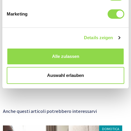
Marketing
Details zeigen
Alle zulassen
Un touch panel serve per comandare l’illuminazione in camera da letto, in bagno e in sala.
Tradi
gioiel
Auswahl erlauben
Anche questi articoli potrebbero interessarvi
DOMOTICA