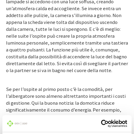
lampade si accedono con una luce soffusa, creando
un’atmosfera calda ed accogliente. Se invece entra un
addetto alle pulizie, la camera s’illumina a giorno. Non
appena la scheda viene tolta dal dispositivo uscendo
dalla camera, tutte le luci si spengono. E c’è di meglio:
nelle suite l’ospite può creare la propria atmosfera
luminosa personale, semplicemente tramite una tastiera
a quattro pulsanti. La funzione più utile è, comunque,
costituita dalla possibilità di accendere la luce del bagno
direttamente dal letto. Si evita così di svegliare il partner
o la partner se si va in bagno nel cuore della notte.
Se per l’ospite al primo posto c’è la comodità, per
l’albergatore sono almeno altrettanto importanti i costi
di gestione. Qui la buona notizia: la domotica riduce
significativamente il consumo d’energia. Per esempio,
nelle camere non occupate il riscaldamento si spegne
automaticamente e le scale e le entrate restano
illuminate soltanto con un’intensità del 20%. Comunque,