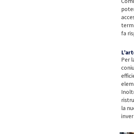
Comun
poten
acces
termo
fa ri
L’art
Per l
coni
effic
eleme
Inolt
ristr
la nu
inver