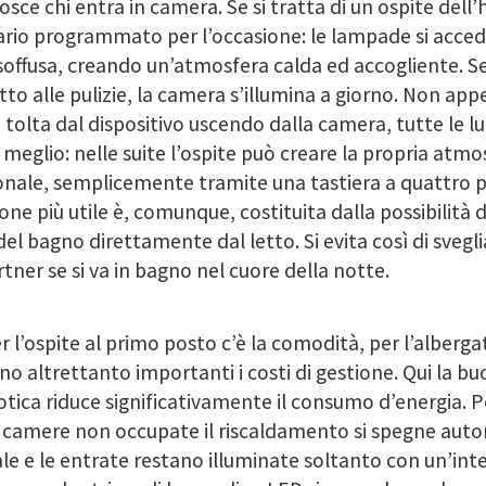
osce chi entra in camera. Se si tratta di un ospite dell’ho
ario programmato per l’occasione: le lampade si acce
soffusa, creando un’atmosfera calda ed accogliente. S
to alle pulizie, la camera s’illumina a giorno. Non ap
 tolta dal dispositivo uscendo dalla camera, tutte le lu
i meglio: nelle suite l’ospite può creare la propria atm
nale, semplicemente tramite una tastiera a quattro pu
one più utile è, comunque, costituita dalla possibilità 
del bagno direttamente dal letto. Si evita così di svegli
rtner se si va in bagno nel cuore della notte.
r l’ospite al primo posto c’è la comodità, per l’alberg
o altrettanto importanti i costi di gestione. Qui la buo
ica riduce significativamente il consumo d’energia. 
e camere non occupate il riscaldamento si spegne au
ale e le entrate restano illuminate soltanto con un’int