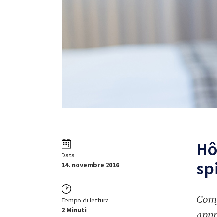
Hô
Data
sp
14. novembre 2016
Comf
Tempo di lettura
2 Minuti
appr