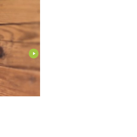
Tradizione rinfrescata. Dopo la ristrutturazione, l’Hôtel de Ro
nel cuore delle Alpi vodesi.