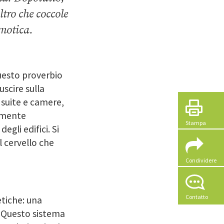
ltro che coccole
omotica.
uesto proverbio
scire sulla
 suite e camere,
camente
Stampa
egli edifici. Si
l cervello che
Condividere
Contatto
etiche: una
o. Questo sistema