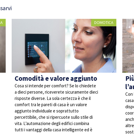
sarvi
CA
DOMOTICA
Comodità e valore aggiunto
Pi
l’
Cosa si intende per comfort? Se lo chiedete
a dieci persone, riceverete sicuramente dieci
Con 
risposte diverse. La sola certezza è che il
casa
comfort tra le pareti di casa è un valore
disp
aggiunto individuale e soprattutto
coord
percettibile, che si ripercuote sullo stile di
anch
vita. L’automazione degli edifici combina
altre
tutti i vantaggi della casa intelligente ed è
sost