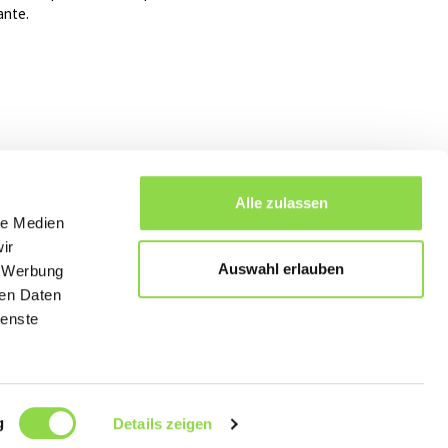
ante.
Alle zulassen
le Medien
ir
Auswahl erlauben
, Werbung
ren Daten
anoramica
ienste
g
Details zeigen