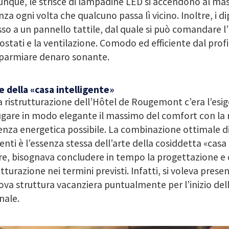
que, le strisce di lampadine LED si accendono al ma
za ogni volta che qualcuno passa lì vicino. Inoltre, i 
so a un pannello tattile, dal quale si può comandare l’
stati e la ventilazione. Comodo ed efficiente dal profi
sparmiare denaro sonante.
e della «casa intelligente»
a ristrutturazione dell’Hôtel de Rougemont c’era l’esig
ugare in modo elegante il massimo del comfort con la
ienza energetica possibile. La combinazione ottimale d
nti è l’essenza stessa dell’arte della cosiddetta «casa 
re, bisognava concludere in tempo la progettazione e
utturazione nei termini previsti. Infatti, si voleva presen
ova struttura vacanziera puntualmente per l’inizio del
nale.