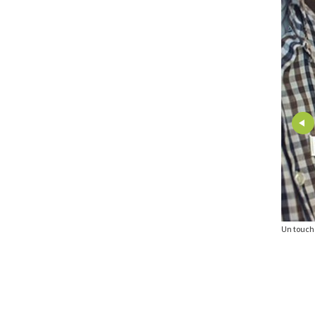
ne, l’Hôtel de Rougemont è considerato un gioiello di design ed elettrotecnica
Un touch 