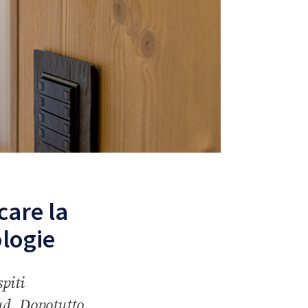
care la
ologie
piti
ud. Dopotutto,