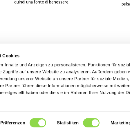
quindi una fonte di benessere.
puls
t Cookies
 a vostra disposizione
 Inhalte und Anzeigen zu personalisieren, Funktionen für sozia
e Zugriffe auf unsere Website zu analysieren. Außerdem geben w
tec Elektro AG
rwendung unserer Website an unsere Partner für soziale Medien
re Partner führen diese Informationen möglicherweise mit weite
Contatto
Torna alla p
ereitgestellt haben oder die sie im Rahmen Ihrer Nutzung der D
Präferenzen
Statistiken
Marketin
Impressum / Iinformativa sulla privacy