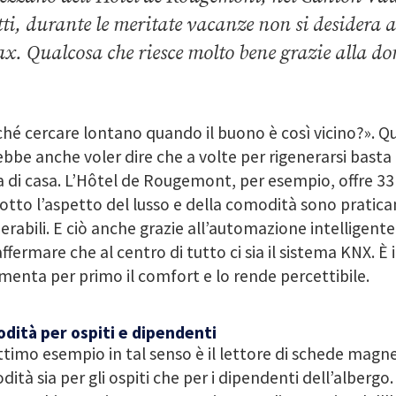
tti, durante le meritate vacanze non si desidera a
lax. Qualcosa che riesce molto bene grazie alla d
hé cercare lontano quando il buono è così vicino?». Q
bbe anche voler dire che a volte per rigenerarsi basta u
a di casa. L’Hôtel de Rougemont, per esempio, offre 33
otto l’aspetto del lusso e della comodità sono prati
erabili. E ciò anche grazie all’automazione intelligente d
ffermare che al centro di tutto ci sia il sistema KNX. È i
menta per primo il comfort e lo rende percettibile.
dità per ospiti e dipendenti
timo esempio in tal senso è il lettore di schede magn
ità sia per gli ospiti che per i dipendenti dell’alberg