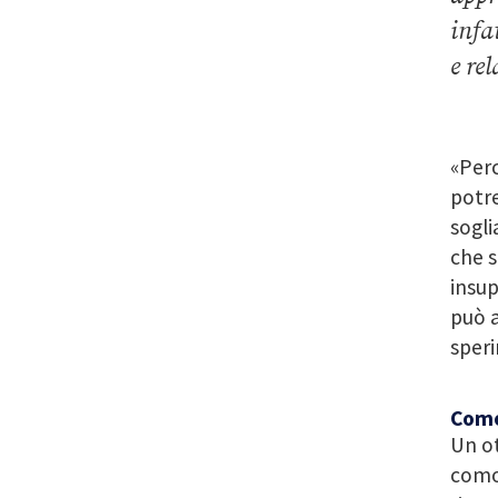
infa
e re
«Perc
potre
sogli
che s
insup
può a
speri
Como
Un ot
comod