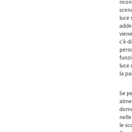
ricon
scen
luce 
addet
viene
c’è d
perso
funzi
luce 
la pa
Se pe
almen
domot
nell
le sc