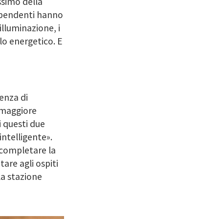
ssimo della
dipendenti hanno
illuminazione, i
lo energetico. E
enza di
 maggiore
i questi due
intelligente».
 completare la
tare agli ospiti
la stazione