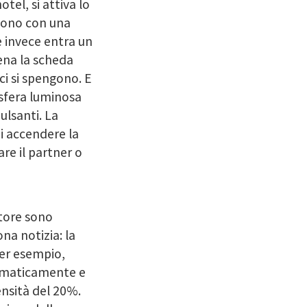
tel, si attiva lo
dono con una
e invece entra un
pena la scheda
ci si spengono. E
osfera luminosa
lsanti. La
di accendere la
are il partner o
atore sono
na notizia: la
Per esempio,
tomaticamente e
ensità del 20%.