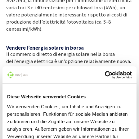
Svizzera, la rimunerazione per l’immissione di elettricità
varia tra i 3 e i 40 centesimi per chilowattora (kWh), un
valore potenzialmente interessante rispetto ai costi di
produzione dell’elettricità fotovoltaica (ca. 5–8
centesimi/kWh).
Vendere l’energia solare in borsa
Il commercio diretto di energia solare nella borsa
dell’energia elettrica è un’opzione relativamente nuova.
Le piattaforme e i fornitori di servizi consentono di
vendere l’energia elettrica in eccesso a prezzi di mercato
dinamici. Questi prezzi sono spesso superiori alla
rimunerazione per l’immissione di elettricità delle AAE,
soprattutto negli orari di punta. Con un gestore di
Diese Webseite verwendet Cookies
consumo proprio è possibile ottimizzare il consumo di
Wir verwenden Cookies, um Inhalte und Anzeigen zu
elettricità, immagazzinandola o consumandola quando i
personalisieren, Funktionen für soziale Medien anbieten
prezzi sono bassi e vendendola quando sono alti. Alcuni
zu können und die Zugriffe auf unsere Website zu
fornitori di servizi offrono tariffe fisse per diversi anni,
analysieren. Außerdem geben wir Informationen zu Ihrer
simili a un’ipoteca fissa. In questo modo, l’economia
Verwendung unserer Website an unsere Partner für