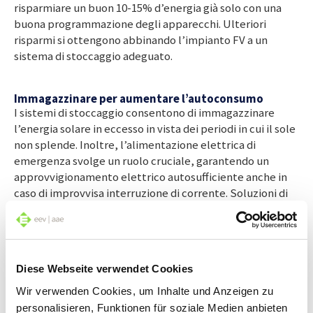
risparmiare un buon 10-15% d’energia già solo con una
buona programmazione degli apparecchi. Ulteriori
risparmi si ottengono abbinando l’impianto FV a un
sistema di stoccaggio adeguato.
Immagazzinare per aumentare l’autoconsumo
I sistemi di stoccaggio consentono di immagazzinare
l’energia solare in eccesso in vista dei periodi in cui il sole
non splende. Inoltre, l’alimentazione elettrica di
emergenza svolge un ruolo cruciale, garantendo un
approvvigionamento elettrico autosufficiente anche in
caso di improvvisa interruzione di corrente. Soluzioni di
questo tipo non solo offrono sicurezza, ma aumentano
anche notevolmente l’autoconsumo: a seconda della
situazione, il livello di autoconsumo può essere
aumentato dal 30 al 70%. Con l’immagazzinamento
Diese Webseite verwendet Cookies
dell’energia solare in eccesso, le economie domestiche
minimizzano la loro dipendenza dalla rete elettrica e nel
Wir verwenden Cookies, um Inhalte und Anzeigen zu
contempo aumentano la propria efficienza energetica. La
personalisieren, Funktionen für soziale Medien anbieten