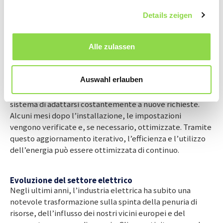
di ammortamento rimane più o meno lo stesso
Details zeigen
nonostante la spesa iniziale più elevata.
Alle zulassen
Un sistema in continua evoluzione
Un vantaggio fondamentale della domotica intelligente
è la sua capacità di adattarsi alle mutevoli esigenze. Il
Auswahl erlauben
sistema funziona in background e si evolve assieme alle
necessità della famiglia. Questa flessibilità consente al
sistema di adattarsi costantemente a nuove richieste.
Alcuni mesi dopo l’installazione, le impostazioni
vengono verificate e, se necessario, ottimizzate. Tramite
questo aggiornamento iterativo, l’efficienza e l’utilizzo
dell’energia può essere ottimizzata di continuo.
Evoluzione del settore elettrico
Negli ultimi anni, l’industria elettrica ha subito una
notevole trasformazione sulla spinta della penuria di
risorse, dell’influsso dei nostri vicini europei e del