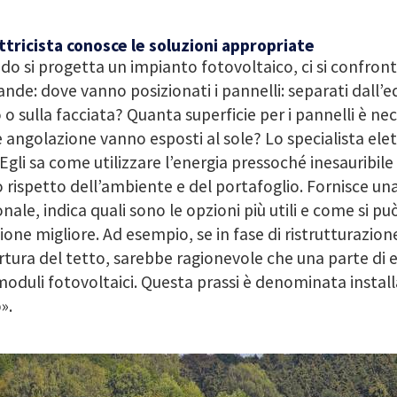
ttricista conosce le soluzioni appropriate
o si progetta un impianto fotovoltaico, ci si confron
de: dove vanno posizionati i pannelli: separati dall’ed
 o sulla facciata? Quanta superficie per i pannelli è ne
 angolazione vanno esposti al sole? Lo specialista elet
 Egli sa come utilizzare l’energia pressoché inesauribile 
 rispetto dell’ambiente e del portafoglio. Fornisce u
nale, indica quali sono le opzioni più utili e come si pu
ione migliore. Ad esempio, se in fase di ristrutturazione
tura del tetto, sarebbe ragionevole che una parte di es
oduli fotovoltaici. Questa prassi è denominata install
».