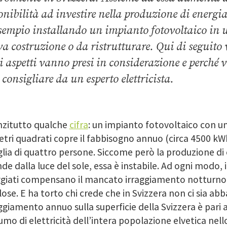
onibilità ad investire nella produzione di energia
sempio installando un impianto fotovoltaico in u
a costruzione o da ristrutturare. Qui di seguito
i aspetti vanno presi in considerazione e perché v
 consigliare da un esperto elettricista.
nzitutto qualche
cifra
: un impianto fotovoltaico con un
etri
quadrati copre il fabbisogno annuo (circa
4500 kW
lia di quattro persone. Siccome però la produzione di e
de dalla luce del sole, essa è instabile. Ad ogni modo, 
giati compensano il mancato irraggiamento notturno 
ose. E ha torto chi crede che in Svizzera non ci sia abb
aggiamento annuo sulla superficie della Svizzera è pari 
mo di elettricità dell’intera popolazione elvetica nell