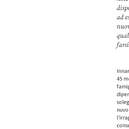
disp
ad e
nuov
qual
farsi
Inna
45 m
famig
dipen
soleg
nuvol
l’irr
consu