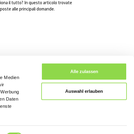
iona il tutto? In questo articolo trovate
isposte alle principali domande.
Alle zulassen
le Medien
ir
Auswahl erlauben
, Werbung
anoramica
ren Daten
ienste