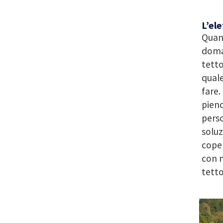
L’ele
Quand
doman
tetto
quale
fare.
pieno
perso
soluz
coper
con m
tetto