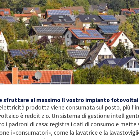
 sfruttare al massimo il vostro impianto fotovoltai
’elettricità prodotta viene consumata sul posto, più l’
oltaico è redditizio. Un sistema di gestione intelligent
o i padroni di casa: registra i dati di consumo e mette
one i «consumatori», come la lavatrice e la lavastovigl