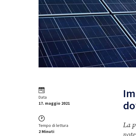
Im
Data
do
17. maggio 2021
La p
Tempo di lettura
2 Minuti
note