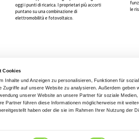
funz
oggi i punti di ricarica. I proprietari più accorti
le r
puntano su una combinazione di
elettromobilità e fotovoltaico.
t Cookies
 a vostra disposizione
 Inhalte und Anzeigen zu personalisieren, Funktionen für sozia
tec Elektro AG
e Zugriffe auf unsere Website zu analysieren. Außerdem geben w
rwendung unserer Website an unsere Partner für soziale Medien
Contatto
Torna alla p
re Partner führen diese Informationen möglicherweise mit weite
ereitgestellt haben oder die sie im Rahmen Ihrer Nutzung der D