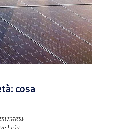
tà: cosa
aumentata
anche la