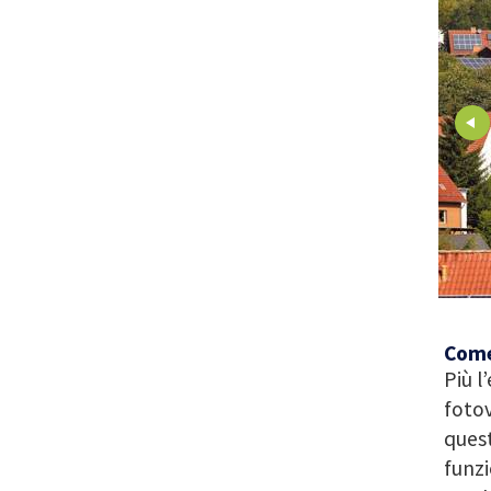
Come
Più l
fotov
quest
funzi