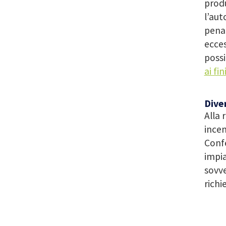
produ
l’aut
pena 
ecce
possi
ai fi
Dive
Alla 
incen
Conf
impia
sovve
richi