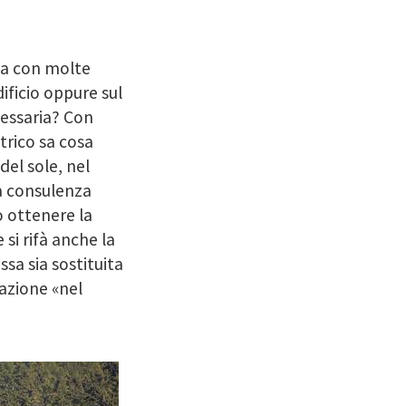
ta con molte
ificio oppure sul
cessaria? Con
trico sa cosa
del sole, nel
na consulenza
ò ottenere la
 si rifà anche la
sa sia sostituita
azione «nel