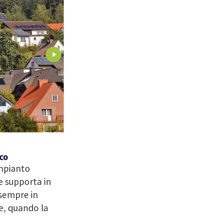
co
impianto
e supporta in
 sempre in
ie, quando la