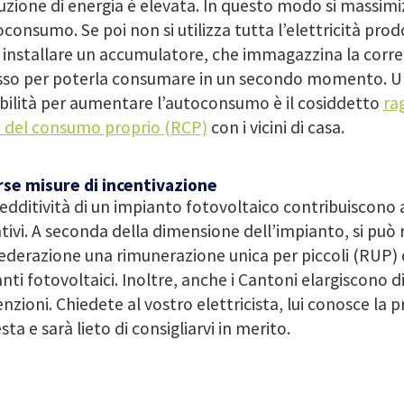
zione di energia è elevata. In questo modo si massimi
oconsumo. Se poi non si utilizza tutta l’elettricità prod
installare un accumulatore, che immagazzina la corre
sso per poterla consumare in un secondo momento. Un
bilità per aumentare l’autoconsumo è il cosiddetto
ra
ni del consumo
proprio (RCP)
con i vicini di casa.
rse misure di incentivazione
redditività di un impianto fotovoltaico contribuiscono a
tivi. A seconda della dimensione dell’impianto, si può r
ederazione una rimunerazione unica per
piccoli (RUP)
nti fotovoltaici. Inoltre, anche i Cantoni elargiscono d
nzioni. Chiedete al vostro elettricista, lui conosce la 
esta e sarà lieto di consigliarvi in merito.