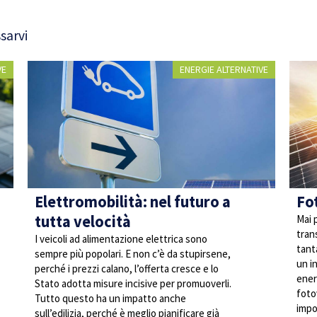
sarvi
VE
ENERGIE ALTERNATIVE
Elettromobilità: nel futuro a
Fot
tutta velocità
Mai 
tran
I veicoli ad alimentazione elettrica sono
tant
sempre più popolari. E non c’è da stupirsene,
un i
perché i prezzi calano, l’offerta cresce e lo
ener
Stato adotta misure incisive per promuoverli.
foto
Tutto questo ha un impatto anche
impo
sull’edilizia, perché è meglio pianificare già