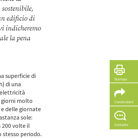
 sostenibile,
n edificio di
 vi indicheremo
ale la pena
a superficie di
Stampa
h)
di una
lettricità
i giorni molto
Condividere
e delle giornate
astanza sole:
a
200 volte
il
Contatto
o stesso periodo.