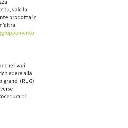
zza
otta, vale la
nte prodotta in
’altra
ggruppamento
nche i vari
ichiedere alla
o
grandi (RUG)
iverse
procedura di