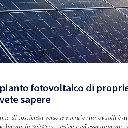
pianto fotovoltaico di proprie
vete sapere
resa di coscienza verso le energie rinnovabili è 
volmente in Svizzera. Assieme ad essa aumenta 