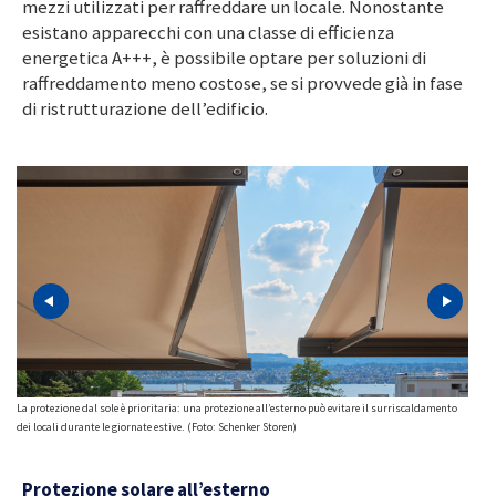
mezzi utilizzati per raffreddare un locale. Nonostante
esistano apparecchi con una classe di efficienza
energetica A+++, è possibile optare per soluzioni di
raffreddamento meno costose, se si provvede già in fase
di ristrutturazione dell’edificio.
La protezione dal sole è prioritaria: una protezione all’esterno può evitare il surriscaldamento
I con
dei locali durante le giornate estive. (Foto: Schenker Storen)
elettr
Protezione solare all’esterno