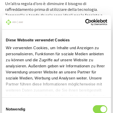
Un’altra regola d’oro è: diminuire il bisogno di
raffreddamento prima di utilizzare della tecnologia.
Tapparelle e tende da sole sono ideali per le facciate a
sud e a ovest e proteggono da luce e calore. Nel caso di
assenze prolungate o situazioni meteo particolari, è
ideale impiegare sistemi a controllo automatico come
protezione aggiuntiva. Addirittura, esistono finestre che
Diese Webseite verwendet Cookies
si chiudono e si aprono da sole grazie a un timer, per
Wir verwenden Cookies, um Inhalte und Anzeigen zu
raffreddare i locali durante la notte.
personalisieren, Funktionen für soziale Medien anbieten
zu können und die Zugriffe auf unsere Website zu
È importante notare che il raffreddamento passivo
analysieren. Außerdem geben wir Informationen zu Ihrer
aprendo le finestre è davvero efficace se i singoli locali o
Verwendung unserer Website an unsere Partner für
l’appartamento vengono arieggiati in maniera
soziale Medien, Werbung und Analysen weiter. Unsere
trasversale, ovvero quando l’aria notturna entra da est o
Partner führen diese Informationen möglicherweise mit
da nord.
weiteren Daten zusammen, die Sie ihnen bereitgestellt
haben oder die sie im Rahmen Ihrer Nutzung der Dienste
gesammelt haben.
Raffreddare tramite le serpentine
Einwilligungsauswahl
Raffreddare la casa di notte non funziona dappertutto: se
Notwendig