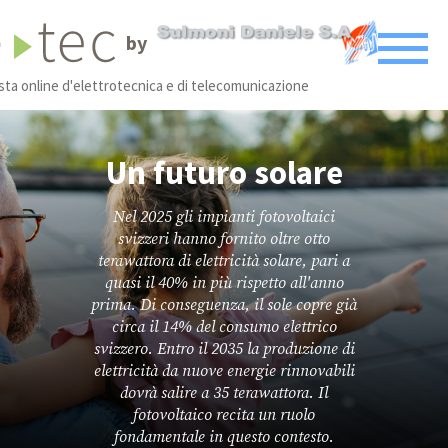
by
ista online d'elettrotecnica e di telecomunicazione
Un futuro solare
Nel 2025 gli impianti fotovoltaici
svizzeri hanno fornito oltre otto
terawattora di elettricità solare, pari a
quasi il 40% in più rispetto all'anno
prima. Di conseguenza, il sole copre già
circa il 14% del consumo elettrico
svizzero. Entro il 2035 la produzione di
elettricità da nuove energie rinnovabili
dovrà salire a 35 terawattora. Il
fotovoltaico recita un ruolo
fondamentale in questo contesto.