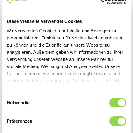
Diese Webseite verwendet Cookies
Wir verwenden Cookies, um Inhalte und Anzeigen zu
personalisieren, Funktionen für soziale Medien anbieten
Come viaggiare con l’auto elettrica
zu können und die Zugriffe auf unsere Website zu
Meno elettricità si consuma, più chilometri si percorrono.
analysieren. Außerdem geben wir Informationen zu Ihrer
L’essenza di questa semplice formula è in realtà il
Verwendung unserer Website an unsere Partner für
risultato dei successi di decenni di ricerche.
Effettivamente, l’elettromobilità sta diventando sempre
soziale Medien, Werbung und Analysen weiter. Unsere
più efficiente ed ora si può solo sperare che il signor e la
Partner führen diese Informationen möglicherweise mit
signora Bernasconi portino gli ultimi ritrovati tecnologici
weiteren Daten zusammen, die Sie ihnen bereitgestellt
anche sulla strada. I seguenti consigli servono da linee
haben oder die sie im Rahmen Ihrer Nutzung der Dienste
guida e dovrebbero mostrarvi come andare in giro con la
gesammelt haben.
Einwilligungsauswahl
vostra e-auto.
Notwendig
Präferenzen