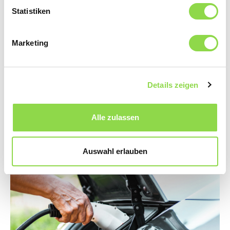
Statistiken
Marketing
Più sovvenzioni per le energie rinnovabili
Details zeigen
A fine novembre 2022 il Consiglio federale ha deciso di
rafforzare gli strumenti per promuovere la produzione
elettrica da fonti rinnovabili. Ciò ha come scopo di
Alle zulassen
rimuovere gli ostacoli e potenziare ulteriormente
l’approvvigionamento energetico della Svizzera.
Auswahl erlauben