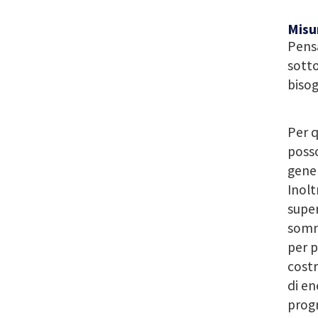
Misu
Pensa
sotto
bisog
Per q
posso
gener
Inolt
super
somm
per p
costr
di en
progr