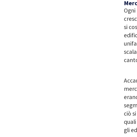
Merc
Ogni 
cresc
si co
edifi
unifa
scala
canto
Accan
merca
erano
segme
ciò s
quali
gli e