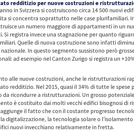
ato redditizio per nuove costruzioni e ristrutturazi
anno in Svizzera si costruiscono circa 14 500 nuovi edif
ita si concentra soprattutto nelle case plurifamiliari. I
struisce un numero maggiore di appartamenti in un n
ci. Si registra invece una stagnazione per quanto riguar
miliari. Quelle di nuova costruzione sono infatti dimin
 nazionale. In questo segmento sussistono però grosse
nali: ad esempio nel Canton Zurigo si registra un +10
to alle nuove costruzioni, anche le ristrutturazioni 
to redditizio. Nel 2015, quasi il 34% di tutte le spese pe
 da ricondurre a ristrutturazioni. Un grosso potenzial
nto è costituito dai molti vecchi edifici bisognosi di 
i aggiunge il fatto che con il costante progresso tecno
 la digitalizzazione, la tecnologia solare o l’isolament
difici nuovi invecchiano relativamente in fretta.