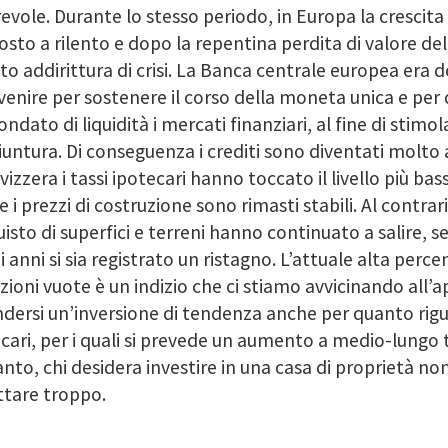
evole. Durante lo stesso periodo, in Europa la crescita
osto a rilento e dopo la repentina perdita di valore dell
to addirittura di crisi. La Banca centrale europea era 
venire per sostenere il corso della moneta unica e per
ondato di liquidità i mercati finanziari, al fine di stimol
untura. Di conseguenza i crediti sono diventati molt
Svizzera i tassi ipotecari hanno toccato il livello più bas
 i prezzi di costruzione sono rimasti stabili. Al contrari
uisto di superfici e terreni hanno continuato a salire, 
i anni si sia registrato un ristagno. L’attuale alta perce
zioni vuote è un indizio che ci stiamo avvicinando all’ap
dersi un’inversione di tendenza anche per quanto rigua
cari, per i quali si prevede un aumento a medio-lungo 
nto, chi desidera investire in una casa di proprietà n
ttare troppo.