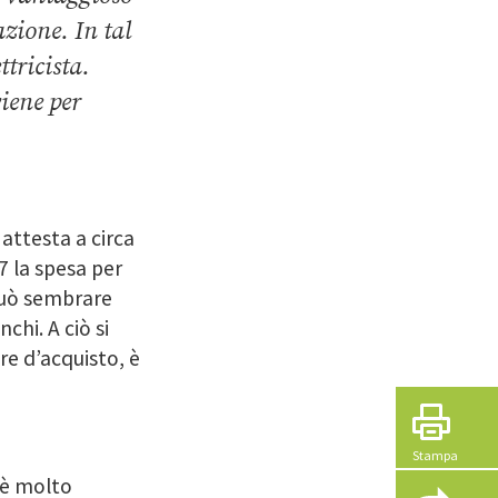
azione. In tal
ttricista.
viene per
 attesta a circa
7 la spesa per
 può sembrare
chi. A ciò si
re d’acquisto, è
Stampa
 è molto