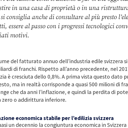
stire in una casa di proprietà o in una ristruttur
si consiglia anche di consultare al più presto l’ele
ti, essere al passo con i progressi tecnologici con
iati motivi.
lume del fatturato annuo dell’industria edile svizzera si
liardi di franchi. Rispetto all’anno precedente, nel 201
lizia è cresciuta dello 0,8%. A prima vista questo dato
to, ma in realtà corrisponde a quasi 500 milioni di fran
nge che da anni l’inflazione, e quindi la perdita di pote
a zero o addirittura inferiore.
zione economica stabile per l’edilizia svizzera
asi un decennio la congiuntura economica in Svizzera