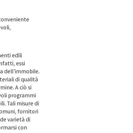
i conveniente
voli,
nti edili
fatti, essi
a dell’immobile.
riali di qualità
mine. A ciò si
voli programmi
i. Tali misure di
muni, fornitori
de varietà di
formarsi con