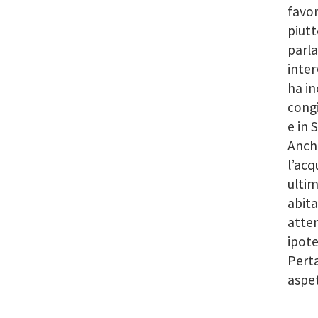
favor
piutt
parla
inter
ha in
congi
e in 
Anche
l’acq
ultim
abita
atten
ipote
Perta
aspe