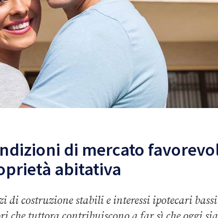
ndizioni di mercato favorevol
oprietà abitativa
zi di costruzione stabili e interessi ipotecari bas
ori che tuttora contribuiscono a far sì che oggi s