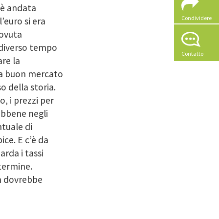
 è andata
Condividere
’euro si era
dovuta
 diverso tempo
Contatto
are la
o a buon mercato
so della storia.
o, i prezzi per
sebbene negli
ntuale di
ice. E c’è da
rda i tassi
termine.
on dovrebbe