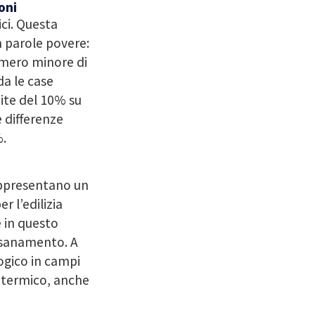
oni
ici. Questa
n parole povere:
umero minore di
da le case
uite del 10% su
 differenze
%.
rappresentano un
r l’edilizia
e in questo
risanamento. A
logico in campi
o termico, anche