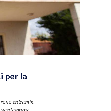
i per la
si sono entrambi
ia vantaggioso