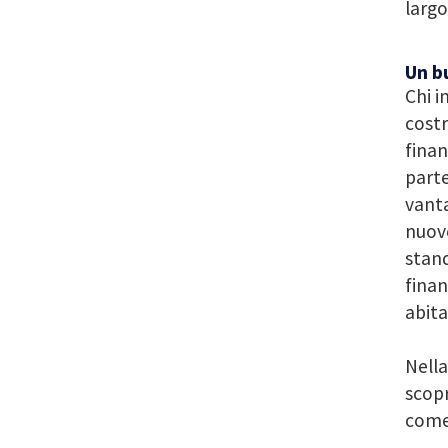
largo
Un bu
Chi i
costr
finan
parte
vanta
nuove
stand
finan
abita
Nella
scopr
come