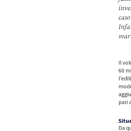
inve
caso 
Infat
svar
Il vo
60 mi
l’edi
modes
aggiu
pari 
Situa
Da qu