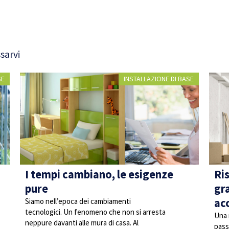
sarvi
SE
INSTALLAZIONE DI BASE
I tempi cambiano, le esigenze
Ri
pure
gr
ac
Siamo nell’epoca dei cambiamenti
tecnologici. Un fenomeno che non si arresta
Una 
neppure davanti alle mura di casa. Al
pass