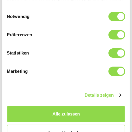
haben oder die sie im Rahmen Ihrer Nutzung der Dienste
gesammelt haben.
Einwilligungsauswahl
Notwendig
Präferenzen
Statistiken
Marketing
Anche questi articoli potrebbero interessarvi
Details zeigen
INSTALLAZIONE DI BASE
Alle zulassen