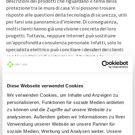
descrizioni dei prodotti che riguardano il tema della
protezione tra le mura di casa. Vi si possono trovare
risposte alle questioni della tecnologia di sicurezza, utili
per farsi una panoramica d’insieme. Di conseguenza,
molti clienti hanno già una visione concreta dei loro
progetti. Tuttavia, neppure Internet può sostituire
un’approfondita consulenza personale. Infatti, solo lo
specialista elettrico può conciliare i desideri dei clienti
con le condizioni di costruzione, il budget e le
prescrizioni legali. Egli analizza le esigenze del cliente e
le sue richieste in materia di protezione delle cose e
delle persone. Inoltre, il professionista fornisce notizie
sui nuovi prodotti, sulle soluzioni innovative e sulle
Diese Webseite verwendet Cookies
tendenze. Tutto ciò si traduce nella progettazione di un
Wir verwenden Cookies, um Inhalte und Anzeigen zu
solido piano di sicurezza. Se non è possibile realizzare
personalisieren, Funktionen für soziale Medien anbieten
esattamente un certo desiderio del cliente, lo specialista
zu können und die Zugriffe auf unsere Website zu
elettrico può indicare alcune alternative e, in
analysieren. Außerdem geben wir Informationen zu Ihrer
determinate circostanze, perfino creare con poco un
Verwendung unserer Website an unsere Partner für
significativo valore aggiunto per il proprietario.
soziale Medien, Werbung und Analysen weiter. Unsere