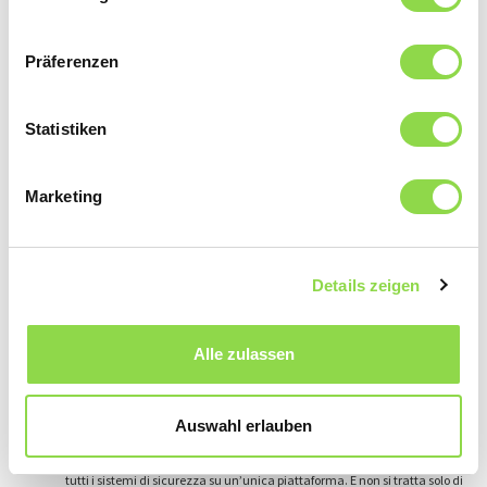
Sistemi di controllo degli accessi
Diffusi negli Stati Uniti ormai da tempo, ora stanno prendendo piede
anche qui in Europa: si tratta delle cosiddette Smart Locks e dei sistemi
Präferenzen
biometrici. Le prime sono serrature elettroniche intelligenti che possono
essere attivate tramite app per smartphone o codice d’accesso. I sistemi
biometrici aumentano ulteriormente la sicurezza e funzionano con le
Statistiken
impronte digitali, il riconoscimento facciale o la scansione dell’iride. Con
sistemi del genere è anche possibile assegnare diritti d’accesso
temporanei a visitatori o fornitori. Potete revocare questi diritti
immediatamente a seconda del bisogno.
Marketing
Illuminazione intelligente
Anche le lampade esterne e interne che reagiscono al movimento
scoraggiano i malintenzionati. Si può anche programmare
Details zeigen
l’illuminazione in determinati orari per simulare la presenza di gente in
casa. La scelta del corretto tipo di illuminazione è fondamentale per
prevenire le effrazioni. Non considerate solo gli aspetti estetici, ma
innanzitutto la sicurezza. Per esempio, posizionate le sorgenti luminose
Alle zulassen
in modo da evitare di proiettare ombre. Inoltre, l’illuminazione dovrebbe
essere predisposta in modo da essere chiaramente visibile dall’esterno e
possa quindi avere un effetto preventivo. L’investimento in progetti di
Auswahl erlauben
illuminazione di alta qualità si ripaga a lungo termine e fornisce un
notevole contributo alla sicurezza del vostro immobile.
I cosiddetti Smart Home Hub consentono il controllo centralizzato di
tutti i sistemi di sicurezza su un’unica piattaforma. E non si tratta solo di