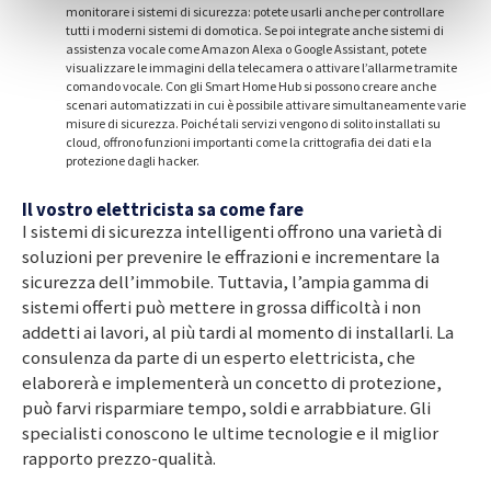
monitorare i sistemi di sicurezza: potete usarli anche per controllare
tutti i moderni sistemi di domotica. Se poi integrate anche sistemi di
assistenza vocale come Amazon Alexa o Google Assistant, potete
visualizzare le immagini della telecamera o attivare l’allarme tramite
comando vocale. Con gli Smart Home Hub si possono creare anche
scenari automatizzati in cui è possibile attivare simultaneamente varie
misure di sicurezza. Poiché tali servizi vengono di solito installati su
cloud, offrono funzioni importanti come la crittografia dei dati e la
protezione dagli hacker.
Il vostro elettricista sa come fare
I sistemi di sicurezza intelligenti offrono una varietà di
soluzioni per prevenire le effrazioni e incrementare la
sicurezza dell’immobile. Tuttavia, l’ampia gamma di
sistemi offerti può mettere in grossa difficoltà i non
addetti ai lavori, al più tardi al momento di installarli. La
consulenza da parte di un esperto elettricista, che
elaborerà e implementerà un concetto di protezione,
può farvi risparmiare tempo, soldi e arrabbiature. Gli
specialisti conoscono le ultime tecnologie e il miglior
rapporto prezzo-qualità.