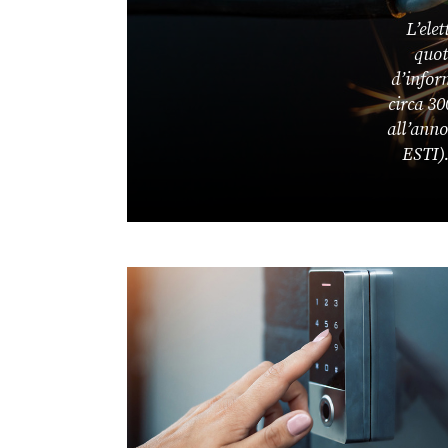
L’elet
quot
d’infor
circa 30
all’anno
ESTI).