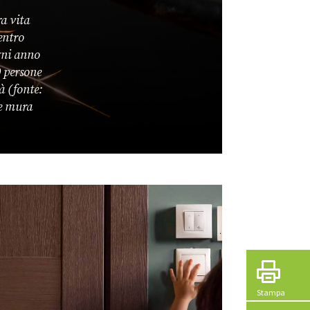
ra vita
entro
gni anno
0 persone
à (fonte:
re mura
Stampa