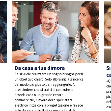
Da casa a tua dimora
S
c
Se si vuole realizzare un sogno bisogna porsi
un obiettivo chiaro. Solo allora inizia la ricerca
«Qu
del modo più giusto per raggiungerlo. A
che
prescindere che si tratti di costruire la
pre
propria casa o un grande centro
pic
commerciale, il lavoro dello specialista
del
elettrico inizia con la progettazione e finisce
ese
solo dopo i controlli di sicurezza finali. È,