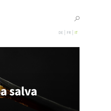
DE
FR
IT
sa salva