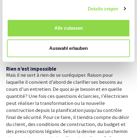
en sorte que l’on puisse s’absenter sans le moindre souci.
Un programme induisant des changements de luminosité
Details zeigen
et des mouvements des stores donne à croire que la
maison est occupée, ce qui décourage les cambrioleurs
Alle zulassen
potentiels. Et si un filou parvenait néanmoins à s’infiltrer
à l’intérieur, il serait filmé par une caméra et – dans la
mesure où cela est souhaité – l’alarme serait alors
Auswahl erlauben
donnée à un service de sécurité.
Rien n’est impossible
Mais il ne sert à rien de se suréquiper. Raison pour
laquelle il convient d’abord de clarifier ses besoins au
cours d’un entretien. De quoi ai-je besoin et en quelle
quantité? Une fois ces questions éclaircies, l’électricien
peut réaliser la transformation ou la nouvelle
construction depuis la planification jusqu’au contrôle
final de sécurité. Pour ce faire, il tiendra compte du désir
du client, des conditions de construction, du budget et
des prescriptions légales. Selon la devise: aucun chemin