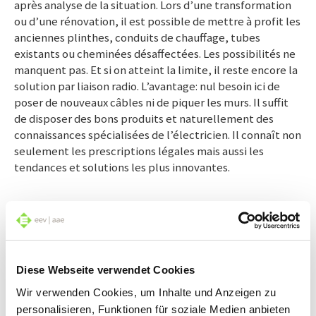
après analyse de la situation. Lors d’une transformation
ou d’une rénovation, il est possible de mettre à profit les
anciennes plinthes, conduits de chauffage, tubes
existants ou cheminées désaffectées. Les possibilités ne
manquent pas. Et si on atteint la limite, il reste encore la
solution par liaison radio. L’avantage: nul besoin ici de
poser de nouveaux câbles ni de piquer les murs. Il suffit
de disposer des bons produits et naturellement des
connaissances spécialisées de l’électricien. Il connaît non
seulement les prescriptions légales mais aussi les
tendances et solutions les plus innovantes.
Mot-clé : Smart Home
Mais au juste: à quoi sert-il que les appareils
communiquent entre eux et que les systèmes réagissent
les uns par rapport aux autres ? Les réponses sont
Diese Webseite verwendet Cookies
diverses (voir check-list). Par exemple, on presse sur un
bouton en quittant le bureau et lorsqu’on arrive à la
Wir verwenden Cookies, um Inhalte und Anzeigen zu
maison, celle-ci est accueillante et chaleureuse.
personalisieren, Funktionen für soziale Medien anbieten