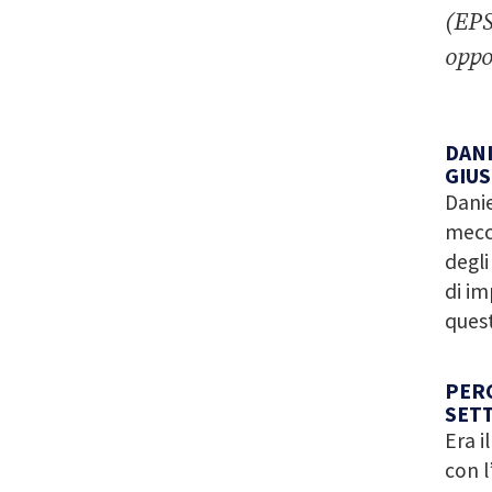
(EPS
oppo
DANI
GIU
Dani
mecca
degli
di im
quest
PERC
SET
Era i
con l