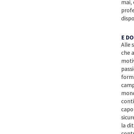
mai, 
profe
dispo
E DO
Alle 
che a
motiv
passi
forma
campi
mondi
conti
capo 
sicur
la di
contr