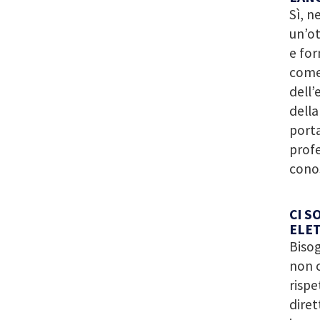
Sì, n
un’ot
e for
come 
dell’
della
porta
profe
cono
CI S
ELET
Bisog
non c
rispe
diret