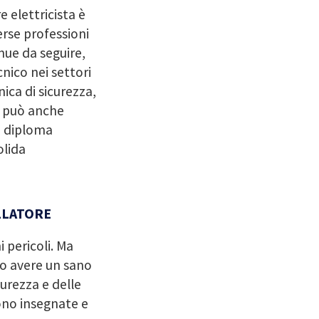
e elettricista è
rse professioni
nue da seguire,
nico nei settori
nica di sicurezza,
o può anche
on diploma
olida
LLATORE
 pericoli. Ma
to avere un sano
icurezza e delle
gono insegnate e