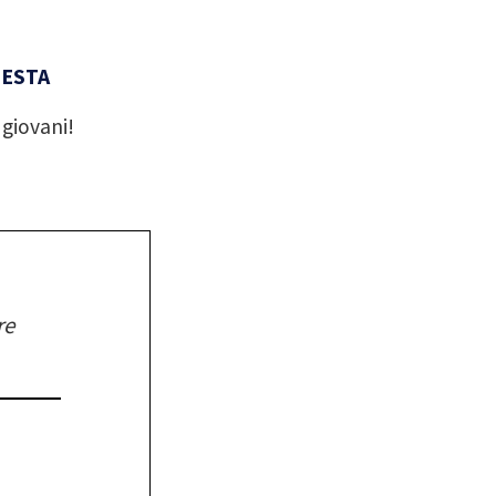
UESTA
 giovani!
re