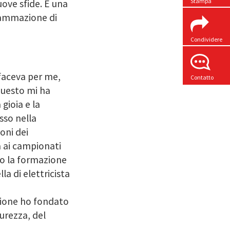
Stampa
uove sfide. È una
grammazione di
Condividere
faceva per me,
Contatto
questo mi ha
gioia e la
sso nella
oni dei
a ai campionati
tto la formazione
la di elettricista
zione ho fondato
urezza, del