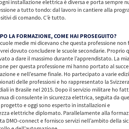
ogni installazione elettrica è diversa e porta sempre n
ssione a tutto tondo: dal lavoro in cantiere alla pro
sitivi di comando. C’è tutto.
PO LA FORMAZIONE, COME HAI PROSEGUITO?
scuole medie mi dicevano che questa professione non 
vrei dovuto concludere le scuole secondarie. Proprio 
ato a dare il massimo durante l’apprendistato. La mia 
one per questa professione mi hanno portato al succe
zione e nell’esame finale. Ho partecipato a varie edizi
onati delle professioni e ho rappresentato la Svizzer
ali in Brasile nel 2015. Dopo il servizio militare ho fa
nua di consulente in sicurezza elettrica, seguita da quel
progetto e oggi sono esperto in installazioni e
ezza elettriche diplomato. Parallelamente alla forma
tta DMO-connect e fornisco servizi nell’ambito della sic
ollo e dell’automazione.