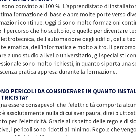
e sono convinto al 100 %. L’apprendistato di installator
tima formazione di base e apre molte porte verso dive
mazioni continue. Oggi ci sono molte formazioni conti
il percorso che ho scelto io, o quello per diventare tec
elettrotecnica, dell’automazione degli edifici, della tec
 telematica, dell’informatica e molto altro. Il percors
re a uno studio a livello universitario, gli specialisti c
ssionale sono molto richiesti, in quanto si porta una s
scenza pratica appresa durante la formazione.
ONO PERICOLI DA CONSIDERARE IN QUANTO INSTA
TRICISTA?
na essere consapevoli che l’elettricità comporta alcuni
’è assolutamente nulla di cui aver paura, direi piuttos
tto per l’elettricità. Grazie al rispetto delle regole di s
tive, i pericoli sono ridotti al minimo. Regole che ven