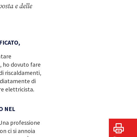
osta e delle
FICATO,
ntare
, ho dovuto fare
di riscaldamenti,
ediatamente di
 elettricista.
O NEL
. Una professione
on ci si annoia