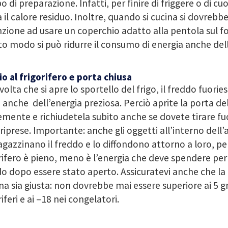
 di preparazione. Infatti, per finire di friggere o di cuo
 il calore residuo. Inoltre, quando si cucina si dovreb
zione ad usare un coperchio adatto alla pentola sul fo
o modo si può ridurre il consumo di energia anche del
o al frigorifero e porta chiusa
volta che si apre lo sportello del frigo, il freddo fuories
 anche dell’energia preziosa. Perciò aprite la porta del
mente e richiudetela subito anche se dovete tirare fuo
 riprese. Importante: anche gli oggetti all’interno dell
azzinano il freddo e lo diffondono attorno a loro, perc
rifero è pieno, meno è l’energia che deve spendere per r
o dopo essere stato aperto. Assicuratevi anche che l
na sia giusta: non dovrebbe mai essere superiore ai 5 gr
riferi e ai –18 nei congelatori.