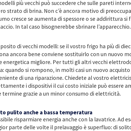
odelli più vecchi può succedere che sulle pareti intern
ro strato di brina. Non c’è ancora motivo di preoccupar
mo cresce se aumenta di spessore o se addirittura si 
iaccio. In tal caso bisognerebbe sbrinare l’apparecchio.
posito di vecchi modelli: se il vostro frigo ha più di die
ona ancora bene conviene sostituirlo con un nuovo mo
e energetica migliore. Per tutti gli altri vecchi elettrod
a: quando si rompono, in molti casi un nuovo acquisto 
niente di una riparazione. Chiedete al vostro elettrici
ttamente i dispositivi il cui costo iniziale può essere
 termine grazie a un minor consumo di elettricità.
to pulito anche a bassa temperatura
sibile risparmiare energia anche con la lavatrice. Ad e
or parte delle volte il prelavaggio è superfluo: di solit