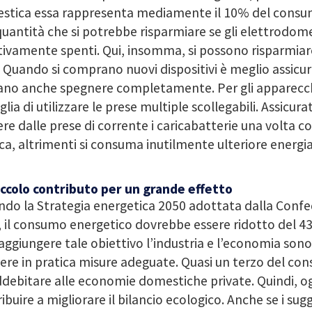
stica essa rappresenta mediamente il 10% del consum
uantità che si potrebbe risparmiare se gli elettrodome
tivamente spenti. Qui, insomma, si possono risparmiar
. Quando si comprano nuovi dispositivi è meglio assicura
no anche spegnere completamente. Per gli apparecchi 
glia di utilizzare le prese multiple scollegabili. Assicurat
ere dalle prese di corrente i caricabatterie una volta 
ica, altrimenti si consuma inutilmente ulteriore energia
iccolo contributo per un grande effetto
do la Strategia energetica 2050 adottata dalla Confe
 il consumo energetico dovrebbe essere ridotto del 43
aggiungere tale obiettivo l’industria e l’economia sono
re in pratica misure adeguate. Quasi un terzo del con
debitare alle economie domestiche private. Quindi, o
ibuire a migliorare il bilancio ecologico. Anche se i sug