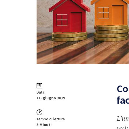
Co
Data
fac
11. giugno 2019
L’um
Tempo di lettura
3 Minuti
cert