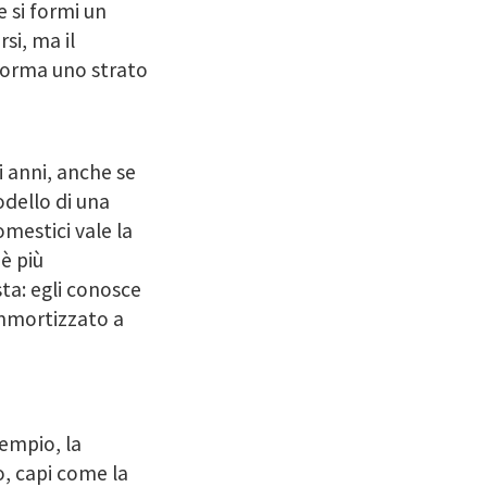
e si formi un
si, ma il
forma uno strato
ci anni, anche se
dello di una
omestici vale la
è più
sta: egli conosce
 ammortizzato a
sempio, la
o, capi come la