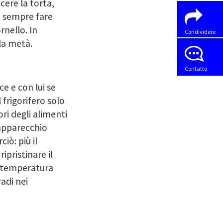
cere la torta,
be sempre fare
rnello. In
Condividere
la metà.
Contatto
ce e con lui se
 frigorifero solo
ri degli alimenti
’apparecchio
iò: più il
ipristinare il
a temperatura
adi nei