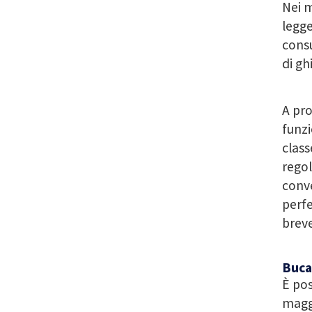
Nei m
legge
consu
di gh
A pro
funzi
class
regol
conve
perfe
breve
Buca
È pos
maggi