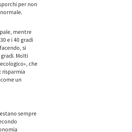
sporchi per non
 normale.
cipale, mentre
0 e i 40 gradi
facendo, si
gradi. Molti
ecologico», che
 risparmia
o come un
 restano sempre
 secondo
economia