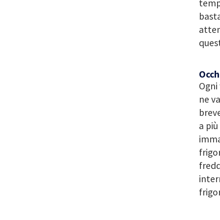
tempo
basta
atten
quest
Occhi
Ogni 
ne va
breve
a più
immag
frigo
fredd
inter
frigo