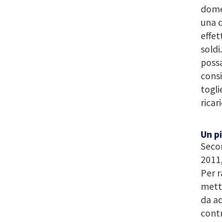
dome
una q
effet
soldi
possa
consi
togli
ricar
Un p
Secon
2011,
Per r
mette
da ad
contr