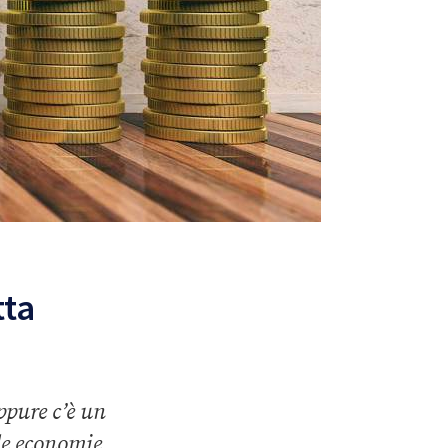
tta
ppure c’è un
le economie