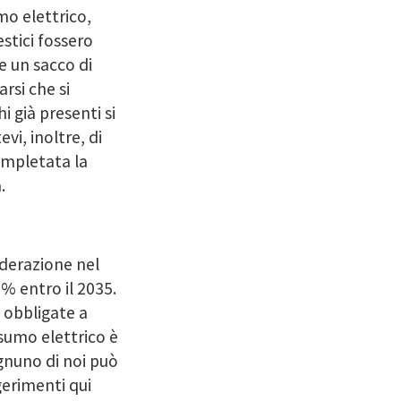
o elettrico,
stici fossero
e un sacco di
rsi che si
già presenti si
evi, inoltre, di
completata la
.
derazione nel
% entro il 2035.
 obbligate a
sumo elettrico è
gnuno di noi può
gerimenti qui