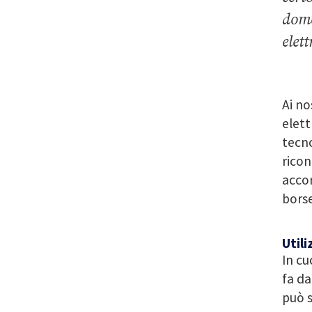
dome
elett
Ai no
elett
tecno
ricon
accor
borse
Utili
In cu
fa da
può s