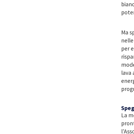
bianc
poter
Ma sp
nelle
per e
rispa
model
lava 
energ
prog
Speg
La mo
pront
l’Ass