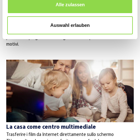
Prezzi di costruzione stabili e interessi ipotecari bassi
Alle zulassen
sono entrambi fattori che tuttora contribuiscono a far sì
che oggi sia vantaggioso investire in una casa di proprietà
o in una ristrutturazione. In tal caso si consiglia anche di
Auswahl erlauben
consultare al più presto l’elettricista. Infatti, essere al
passo con i progressi tecnologici conviene per svariati
motivi.
La casa come centro multimediale
Trasferire i film da Internet direttamente sullo schermo