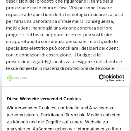
descrizioni dei prodotti che riguardano il tema della
protezione tra le mura di casa. Vi si possono trovare
risposte alle questioni della tecnologia di sicurezza, utili
per farsi una panoramica d’insieme. Di conseguenza,
molti clienti hanno già una visione concreta dei loro
progetti. Tuttavia, neppure Internet può sostituire
un’approfondita consulenza personale. Infatti, solo lo
specialista elettrico può conciliare i desideri dei clienti
con le condizioni di costruzione, il budget e le
prescrizioni legali. Egli analizza le esigenze del cliente e
le sue richieste in materia di protezione delle cose e
delle persone. Inoltre, il professionista fornisce notizie
sui nuovi prodotti, sulle soluzioni innovative e sulle
tendenze. Tutto ciò si traduce nella progettazione di un
solido piano di sicurezza. Se non è possibile realizzare
Diese Webseite verwendet Cookies
esattamente un certo desiderio del cliente, lo specialista
elettrico può indicare alcune alternative e, in
Wir verwenden Cookies, um Inhalte und Anzeigen zu
determinate circostanze, perfino creare con poco un
personalisieren, Funktionen für soziale Medien anbieten
significativo valore aggiunto per il proprietario.
zu können und die Zugriffe auf unsere Website zu
analysieren. Außerdem geben wir Informationen zu Ihrer