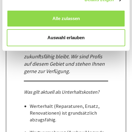
Alle zulassen
Mit professioneller Unterstützung
und einem guten Gesamtkonzept
schaffen Sie ein Zuhause, das
Auswahl erlauben
komfortabel, geschützt, einfach zu
bedienen und zu warten ist und
zukunftsfähig bleibt. Wir sind Profis
auf diesem Gebiet und stehen Ihnen
gerne zur Verfügung.
Was gilt aktuell als Unterhaltskosten?
Werterhalt (Reparaturen, Ersatz,
Renovationen) ist grundsätzlich
abzugsfähig.