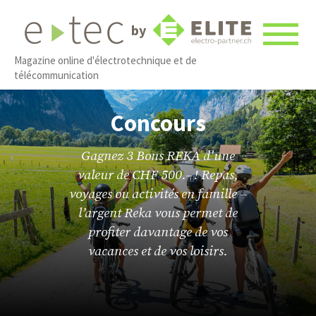
by
Magazine online d'électrotechnique et de
télécommunication
Concours
Gagnez 3 Bons REKA d'une
valeur de CHF 500.– ! Repas,
voyages ou activités en famille –
l’argent Reka vous permet de
profiter davantage de vos
vacances et de vos loisirs.