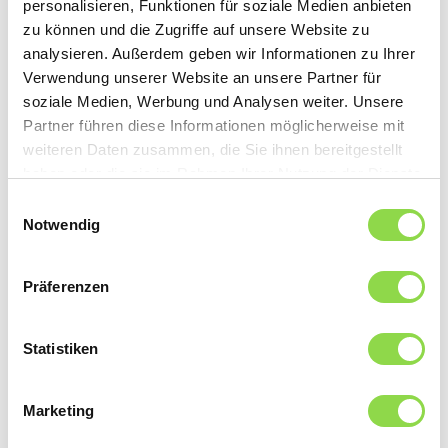
personalisieren, Funktionen für soziale Medien anbieten
Communauté électrique locale
zu können und die Zugriffe auf unsere Website zu
analysieren. Außerdem geben wir Informationen zu Ihrer
Verwendung unserer Website an unsere Partner für
Intitulé *
soziale Medien, Werbung und Analysen weiter. Unsere
Partner führen diese Informationen möglicherweise mit
Monsieur
weiteren Daten zusammen, die Sie ihnen bereitgestellt
Madame
haben oder die sie im Rahmen Ihrer Nutzung der Dienste
gesammelt haben.
Einwilligungsauswahl
Prénom *
Notwendig
Nom de famille *
Präferenzen
Statistiken
Rue: *
Marketing
N°: *