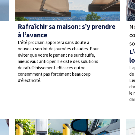
Rafraîchir sa maison : s’y prendre
N
à l’avance
co
L’été prochain apportera sans doute à
so
nouveau son lot de journées chaudes. Pour
L
éviter que votre logement ne surchauffe,
l
mieux vaut anticiper. Il existe des solutions
de rafraîchissement efficaces qui ne
L’
consomment pas forcément beaucoup
de 
d’électricité.
Le
cho
le 
dan