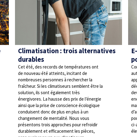
e
Climatisation : trois alternatives
E
durables
p
Cet été, des records de températures ont
Co
de nouveau été atteints, incitant de
au
nombreuses personnes à rechercher la
ap
fraîcheur. Si les climatiseurs semblent être la
dé
solution, ils sont également très
dev
énergivores. La hausse des prix de l’énergie
enc
ainsi que la prise de conscience écologique
ma
conduisent donc de plus en plus à un
d’
changement de mentalité. Nous vous
po
présentons trois approches pour refroidir
ci-
durablement et efficacement les pièces,
éle