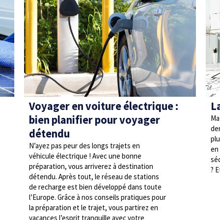
–
Voyager en voiture électrique :
L
bien planifier pour voyager
Maz
de
détendu
plu
N’ayez pas peur des longs trajets en
en
véhicule électrique ! Avec une bonne
sé
préparation, vous arriverez à destination
? E
détendu. Après tout, le réseau de stations
de recharge est bien développé dans toute
l’Europe. Grâce à nos conseils pratiques pour
la préparation et le trajet, vous partirez en
vacances l’esprit tranquille avec votre