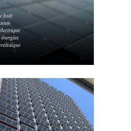
e huit
’année
électrique
 énergies
ovoltaïque