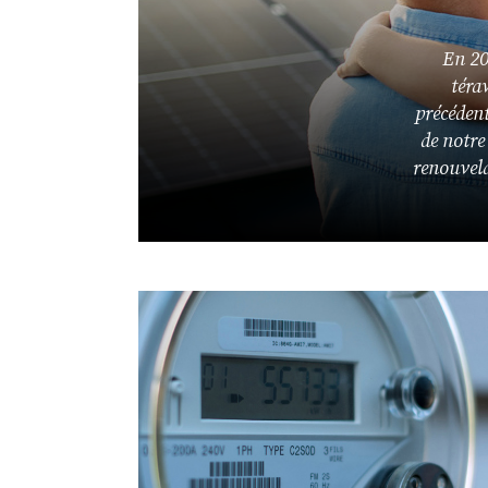
En 20
téraw
précédent
de notre
renouvela