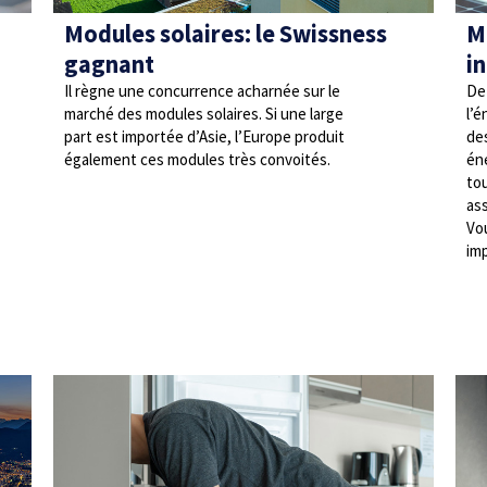
Modules solaires: le Swissness
M
gagnant
i
Il règne une concurrence acharnée sur le
De 
marché des modules solaires. Si une large
l’é
part est importée d’Asie, l’Europe produit
de
également ces modules très convoités.
éne
tou
as
Vou
im