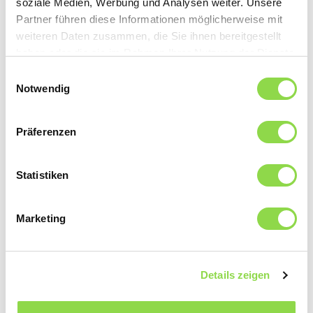
soziale Medien, Werbung und Analysen weiter. Unsere
Partner führen diese Informationen möglicherweise mit
weiteren Daten zusammen, die Sie ihnen bereitgestellt
haben oder die sie im Rahmen Ihrer Nutzung der Dienste
Un conseil avisé pour investir dans le futur
gesammelt haben.
Einwilligungsauswahl
L’environnement de marché est favorable aux
Notwendig
transformations et rénovations. Le moment est donc
propice pour réfléchir à un investissement. Dans ce but,
recourir le plus tôt possible au conseil d’un électricien
Präferenzen
permet de trouver la solution idéale.
Statistiken
Marketing
Details zeigen