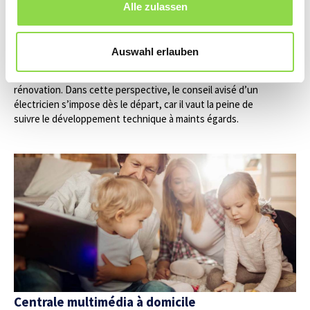
Alle zulassen
Environnement de marché avantageux pour la
propriété immobilière
Coûts de construction stables et taux hypothécaires bas
Auswahl erlauben
constituent toujours des conditions-cadre favorables à
l’accession à la propriété ou à investir dans une
rénovation. Dans cette perspective, le conseil avisé d’un
électricien s’impose dès le départ, car il vaut la peine de
suivre le développement technique à maints égards.
Centrale multimédia à domicile