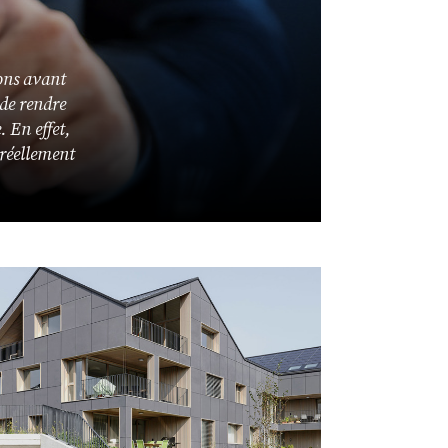
ons avant
de rendre
. En effet,
 réellement