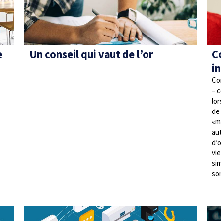
e
Un conseil qui vaut de l’or
C
i
Con
– c
lor
de
«m
aut
d’o
vi
si
so