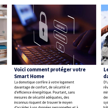
Voici comment protéger votre
L
Smart Home
d
La domotique confère à votre logement
D'
davantage de confort, de sécurité et
rê
d’efficience énergétique. Pourtant, sans
min
mesures de sécurité adéquates, des
de
inconnus risquent de trouver le moyen
sy
d’accéder à vos données personnelles et à
bât