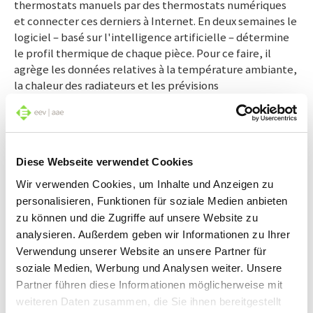
thermostats manuels par des thermostats numériques
et connecter ces derniers à Internet. En deux semaines le
logiciel – basé sur l'intelligence artificielle – détermine
le profil thermique de chaque pièce. Pour ce faire, il
agrège les données relatives à la température ambiante,
la chaleur des radiateurs et les prévisions
météorologiques locales (température, ensoleillement).
Fini la surchauffe !
Au terme de la phase d’apprentissage, la solution IA a la
Diese Webseite verwendet Cookies
faculté d’optimiser la consommation d’énergie. Exemple:
Wir verwenden Cookies, um Inhalte und Anzeigen zu
durant la saison froide, en journée, il fait 0 degré dehors,
personalisieren, Funktionen für soziale Medien anbieten
le ciel est dégagé et les rayons du soleil tempèrent le
zu können und die Zugriffe auf unsere Website zu
bâtiment. Le temps que cette information parvienne au
analysieren. Außerdem geben wir Informationen zu Ihrer
thermostat, un chauffage normal a déjà dépensé
Verwendung unserer Website an unsere Partner für
inutilement de l'énergie. Le logiciel IA, en revanche, a
soziale Medien, Werbung und Analysen weiter. Unsere
anticipé le rayonnement solaire grâce aux prévisions
Partner führen diese Informationen möglicherweise mit
météorologiques; il réduit la puissance à temps pour
éviter que les pièces ne surchauffent. Cela économise de
weiteren Daten zusammen, die Sie ihnen bereitgestellt