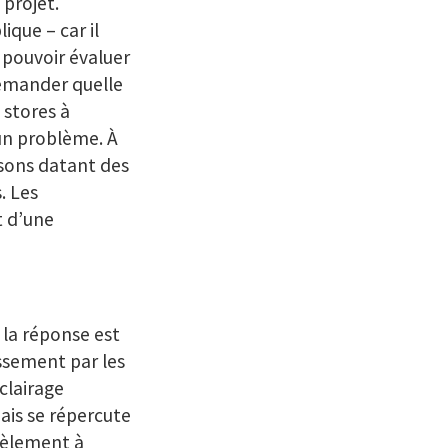
 projet.
ique – car il
 pouvoir évaluer
demander quelle
 stores à
un problème. À
isons datant des
. Les
 d’une
la réponse est
ssement par les
clairage
ais se répercute
lèlement à