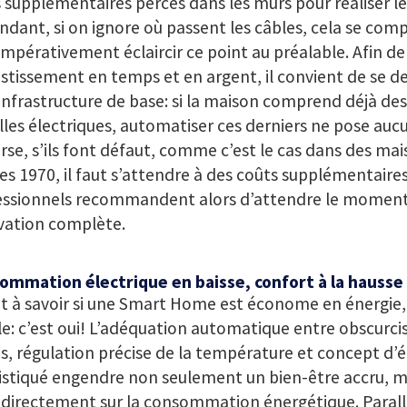
 supplémentaires percés dans les murs pour réaliser le
dant, si on ignore où passent les câbles, cela se compl
impérativement éclaircir ce point au préalable. Afin de
estissement en temps et en argent, il convient de se 
’infrastructure de base: si la maison comprend déjà des
les électriques, automatiser ces derniers ne pose auc
erse, s’ils font défaut, comme c’est le cas dans des ma
s 1970, il faut s’attendre à des coûts supplémentaires
essionnels recommandent alors d’attendre le moment
vation complète.
ommation électrique en baisse, confort à la hausse
 à savoir si une Smart Home est économe en énergie, 
e: c’est oui! L’adéquation automatique entre obscurci
s, régulation précise de la température et concept d’é
stiqué engendre non seulement un bien-être accru, m
i directement sur la consommation énergétique. Paral