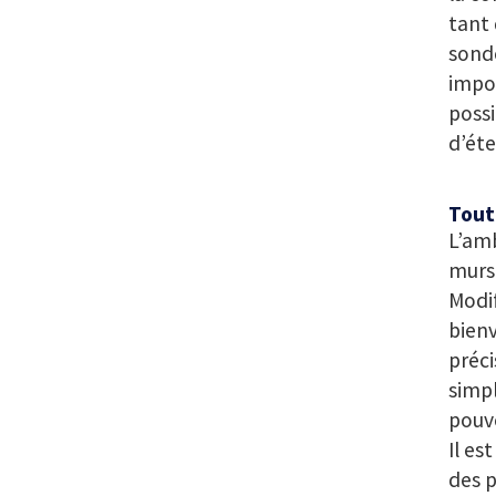
tant 
sonde
impos
possi
d’éte
Tout
L’amb
murs 
Modif
bienv
préc
simpl
pouve
Il es
des p