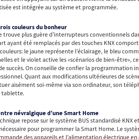
tisée est intégrée au système et programmée.
trois couleurs du bonheur
 trouve plus guère d’interrupteurs conventionnels dan
art ayant été remplacés par des touches KNX comport
 couleurs: le jaune représente l’éclairage, le bleu com
elles et le violet active les «scénarios de bien-être», c
de succès. On conseille de confier la programmation ini
ssionnel. Quant aux modifications ultérieures de scène
tuer aisément soi-même via son ordinateur, son télé
 tablette.
entre névralgique d’une Smart Home
chnique repose sur le système BUS standardisé KNX et s
 nécessaire pour programmer la Smart Home. Le systè
mmande des appareils et l’alimentation électrique en 