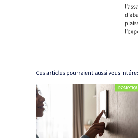
l’ass
d’aba
plais
l’exp
Ces articles pourraient aussi vous intére
DOMOTIQ