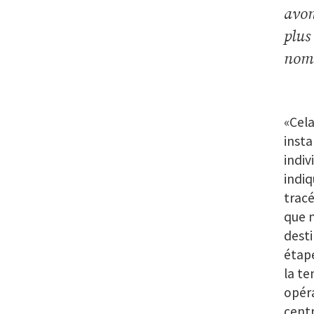
avon
plus
nomb
«Cela
insta
indiv
indiq
tracé
que m
desti
étape
la te
opér
cent