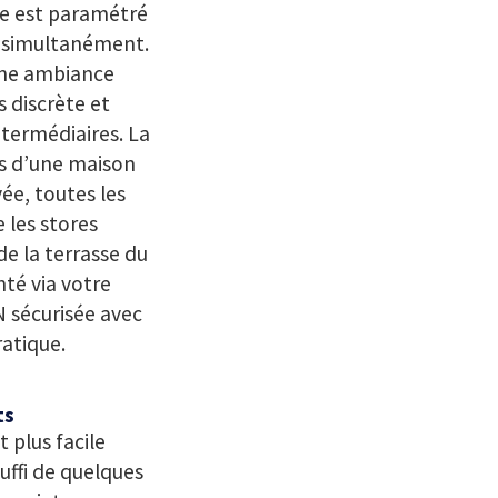
me est paramétré
t simultanément.
 une ambiance
s discrète et
termédiaires. La
s d’une maison
ée, toutes les
e les stores
e la terrasse du
nté via votre
 sécurisée avec
ratique.
ts
 plus facile
uffi de quelques