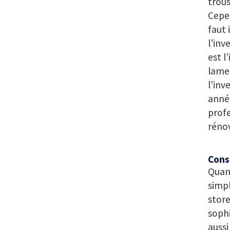
trous
Cepen
faut 
l’inv
est l
lamel
l’inv
année
prof
réno
Cons
Quant
simpl
store
sophi
auss