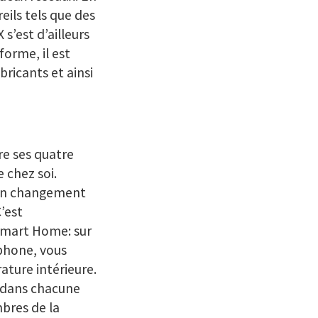
eils tels que des
s’est d’ailleurs
orme, il est
bricants et ainsi
re ses quatre
 chez soi.
 un changement
’est
Smart Home: sur
tphone, vous
ature intérieure.
s dans chacune
mbres de la