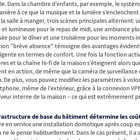
le. Dans la chambre d’enfants, par exemple, le systè
nière à ce que la musique et la lumière s’enclenchen
la salle à manger, trois scènes principales alternent:
e et lumineuse pour le repas de midi, une ambiance plu
ée pour le dîner et une troisième pour les moments in
tion "brève absence" témoigne des avantages évident
ligente en termes de confort. Une fois la fonction activ
res et la chaîne hi-fi de la maison s’éteignent alors qu
nt en action, de même que la caméra de surveillance d
n. De plus, vous pouvez modifiez les paramètres à volo
phone, même de l'extérieur, grâce à la connexion VPN
rveur interne de la maison – ce qui est extrêmement p
frastructure de base du bâtiment détermine les coû
e en service une installation domotique après coup est
 ne le pense habituellement. Dans le cas présent, il a s