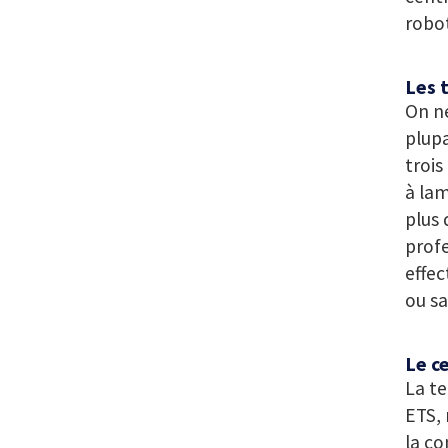
robo
Les 
On ne
plup
trois
à lam
plus 
profe
effec
ou sa
Le c
La te
ETS,
la co