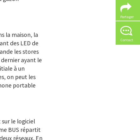
Partager
s la maison, la
Contact
ant des LED de
mande les stores
e dernier ayant le
tiale à un
s, on peut les
phone portable
ur le logiciel
me BUS répartit
deux réseaux. En