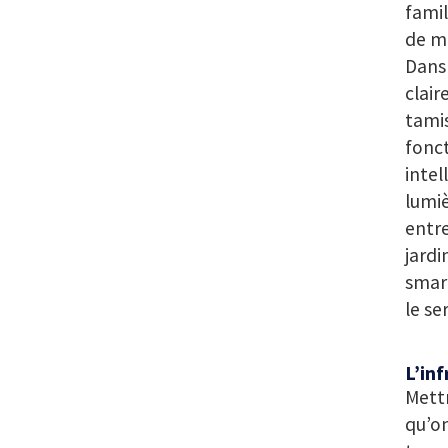
famil
de ma
Dans 
clair
tamis
fonc
intel
lumiè
entre
jardi
smart
le se
L’in
Mettr
qu’on