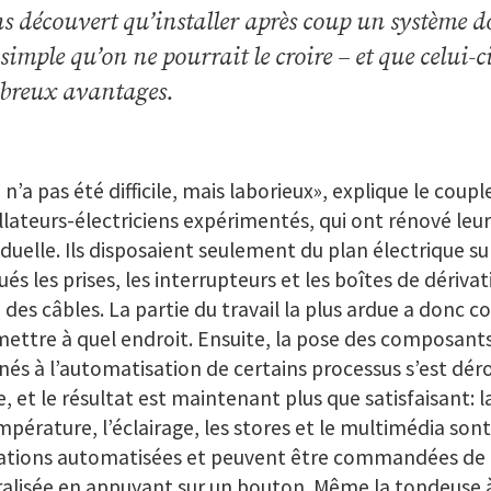
s découvert qu’installer après coup un système d
 simple qu’on ne pourrait le croire – et que celui-c
reux avantages.
 n’a pas été difficile, mais laborieux», explique le coupl
llateurs-électriciens expérimentés, qui ont rénové leu
iduelle. Ils disposaient seulement du plan électrique su
ués les prises, les interrupteurs et les boîtes de dérivat
 des câbles. La partie du travail la plus ardue a donc c
ettre à quel endroit. Ensuite, la pose des composant
nés à l’automatisation de certains processus s’est dér
, et le résultat est maintenant plus que satisfaisant: l
mpérature, l’éclairage, les stores et le multimédia son
ations automatisées et peuvent être commandées de
ralisée en appuyant sur un bouton. Même la tondeuse 