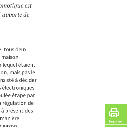
omotique est
i apporte de
e, tous deux
r maison
r lequel étaient
ion, mais pas le
onsisté à décider
s électroniques
oulée étape par
a régulation de
t à présent des
 manière
Imprimer
à gazon