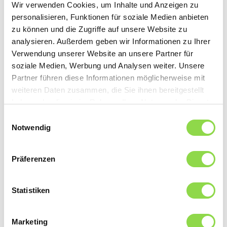
du montage et de l’entretien des installations
Wir verwenden Cookies, um Inhalte und Anzeigen zu
électriques. Qu’il s’agisse d’éclairage ou de systèmes
personalisieren, Funktionen für soziale Medien anbieten
d’automatisation du bâtiment, de communication ou
zu können und die Zugriffe auf unsere Website zu
d’installations photovoltaïques : ils et elles sont des
analysieren. Außerdem geben wir Informationen zu Ihrer
experts spécialisés. Ils conseillent les clients,
Verwendung unserer Website an unsere Partner für
configurent des logiciels et assurent un fonctionnement
soziale Medien, Werbung und Analysen weiter. Unsere
sans faille.
Partner führen diese Informationen möglicherweise mit
weiteren Daten zusammen, die Sie ihnen bereitgestellt
haben oder die sie im Rahmen Ihrer Nutzung der Dienste
gesammelt haben.
Einwilligungsauswahl
Notwendig
Präferenzen
Statistiken
Marketing