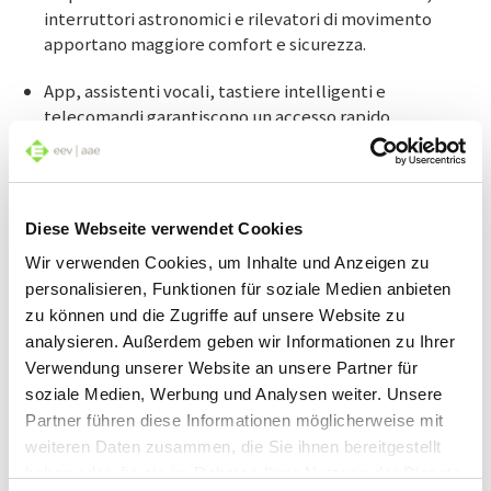
interruttori astronomici e rilevatori di movimento
apportano maggiore comfort e sicurezza.
App, assistenti vocali, tastiere intelligenti e
telecomandi garantiscono un accesso rapido.
L’integrazione nell’impianto di una casa intelligente
esistente semplifica il funzionamento.
Diese Webseite verwendet Cookies
Una gestione intelligente dell’energia garantisce la
sostenibilità, riducendo al minimo il consumo
Wir verwenden Cookies, um Inhalte und Anzeigen zu
energetico grazie all’uso di sensori.
personalisieren, Funktionen für soziale Medien anbieten
zu können und die Zugriffe auf unsere Website zu
Requisiti particolari
analysieren. Außerdem geben wir Informationen zu Ihrer
A differenza dell’illuminazione interna, l’illuminazione
Verwendung unserer Website an unsere Partner für
del giardino deve essere più resistente agli influssi
soziale Medien, Werbung und Analysen weiter. Unsere
esterni. Utilizzate lampade da esterno con un grado di
Partner führen diese Informationen möglicherweise mit
protezione di almeno IP44, che sono protette dagli
weiteren Daten zusammen, die Sie ihnen bereitgestellt
spruzzi d’acqua e dalla polvere. Per le lampadine esposte
haben oder die sie im Rahmen Ihrer Nutzung der Dienste
a forti piogge o alla neve, si consiglia la protezione IP65.