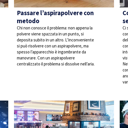
Passare l’aspirapolvere con
C
metodo
s
Chi non conosce il problema: non appena la
Ci 
polvere viene spazzata in un punto, si
con
deposita subito in un altro. L’inconveniente
del
si può risolvere con un aspirapolvere, ma
co
spesso l’apparecchio è ingombrante da
int
manovrare. Con un aspirapolvere
vis
centralizzato il problema si dissolve nell’aria.
Nel
co
an
var