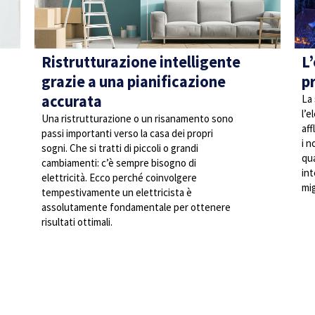
Ristrutturazione intelligente
L’
grazie a una pianificazione
p
accurata
La 
l’e
Una ristrutturazione o un risanamento sono
af
passi importanti verso la casa dei propri
i n
sogni. Che si tratti di piccoli o grandi
qu
cambiamenti: c’è sempre bisogno di
int
elettricità. Ecco perché coinvolgere
mig
tempestivamente un elettricista è
assolutamente fondamentale per ottenere
risultati ottimali.