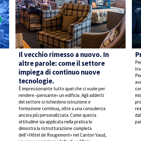
Il vecchio rimesso a nuovo. In
Pr
altre parole: come il settore
Per
tr
impiega di continuo nuove
Per
tecnologie.
ave
È impressionante tutto quel che ci vuole per
co
rendere «pensante» un edificio. Agli addetti
mis
del settore si richiedono istruzione e
pro
formazione continua, oltre a una consulenza
rea
ancora più personalizzata. Come questa
dal
attitudine sia applicata nella pratica lo
par
dimostra la ristrutturazione completa
dell’«Hôtel de Rougemont» nel Canton Vaud,