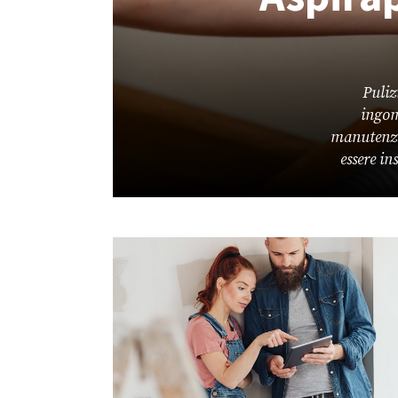
Puliz
ingom
manutenzio
essere in