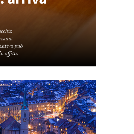
ecchio
essuna
ositivo può
n affitto.