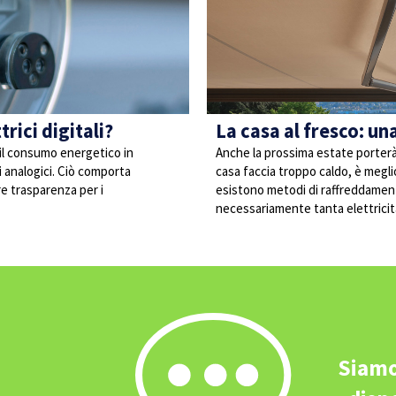
rici digitali?
La casa al fresco: u
 il consumo energetico in
Anche la prossima estate porterà 
ci analogici. Ciò comporta
casa faccia troppo caldo, è megli
re trasparenza per i
esistono metodi di raffreddament
necessariamente tanta elettricit
Siamo