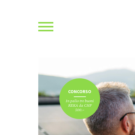
CONCORSO
In palio tre buoni
REKA da CHF
500.–