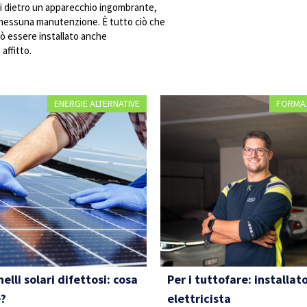
si dietro un apparecchio ingombrante,
i nessuna manutenzione. È tutto ciò che
può essere installato anche
affitto.
ENERGIE ALTERNATIVE
FORMA
elli solari difettosi: cosa
Per i tuttofare: installat
e?
elettricista