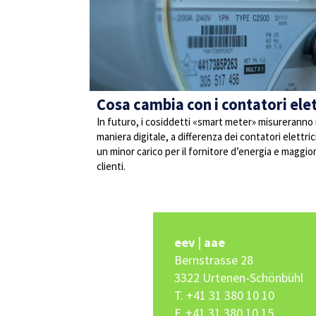
Cosa cambia con i contatori elett
In futuro, i cosiddetti «smart meter» misureranno
maniera digitale, a differenza dei contatori elettri
un minor carico per il fornitore d’energia e maggio
clienti.
eev | aae
Bernstrasse 28
3322 Urtenen-Schönbühl
T. +41 31 380 10 10
F. +41 31 380 10 15