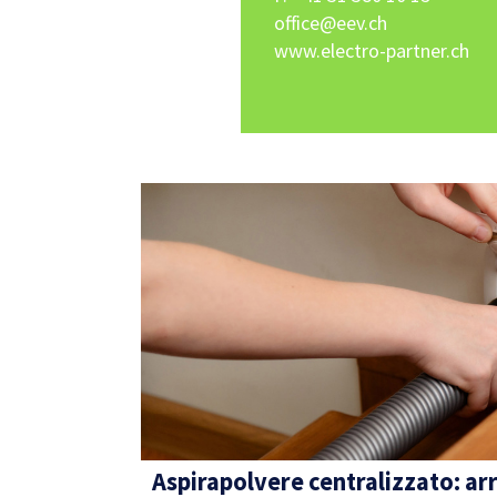
office@eev.ch
www.electro-partner.ch
Aspirapolvere centralizzato: ar